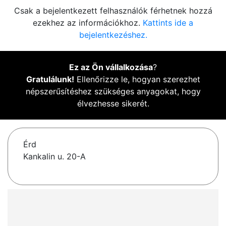
Csak a bejelentkezett felhasználók férhetnek hozzá
ezekhez az információkhoz.
Kattints ide a
bejelentkezéshez.
Ez az Ön vállalkozása
?
Gratulálunk!
Ellenőrizze le, hogyan szerezhet
népszerűsítéshez szükséges anyagokat, hogy
élvezhesse sikerét.
Érd
Kankalin u. 20-A