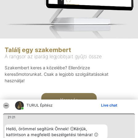
Találj egy szakembert
A rangsor az iparág legjobbjait gyűjti össze
Szakembert keres a közelébe? Ellenőrizze
keresőmotorunkat. Csak a legjobb szolgáltatásokat
használja!
Keresés
TURUL Építész
Live chat
21:21
Helló, örömmel segítünk Önnek! 🙂Kérjük,
kattintson a megfelelő beszélgetési témára! 🙂