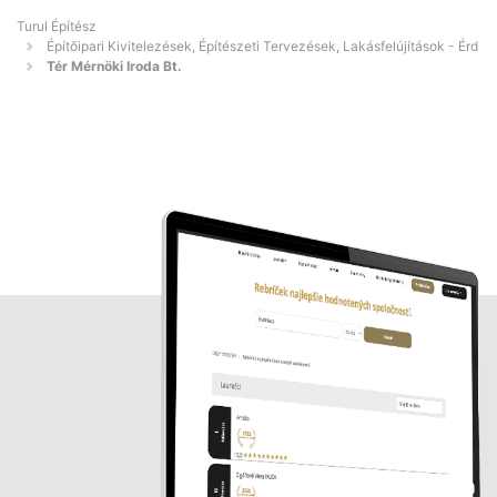
Turul Építész
Építőipari Kivitelezések, Építészeti Tervezések, Lakásfelújítások - Érd
Tér Mérnöki Iroda Bt.