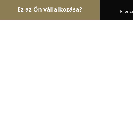
Ez az Ön vállalkozása?
Ellenő
Turul Építész
Építőipari Kivitelezések, Építészet
Fischer-Bau Építőipari Kft.
8.5
(14)
Nyergesújfalu, 2536 Nyergesújfalu, Ipari Park 1
Mutasd a telefonszámot