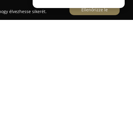
Ellenőrizze le
ogy élvezhesse sikerét.
pari Kft.
y sokoldalú vállalkozásként vesz részt az
mára minőségi szolgáltatásokat nyújtva. Az 1992-
 testvérek által indított cég az évek folyamán
dapest III. kerületének egyik jelentős
szereplőjévé nőtte ki magát.
 fővállalkozói, generálkivitelezési és alvállalkozói
ata magában foglalja családi házak, villák,
ovábbá összetett közösségi, oktatási és
telezését is. A cég elsődleges célja, hogy