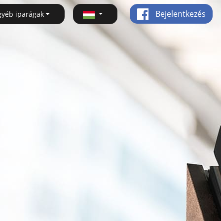
Bejelentkezés
gyéb iparágak