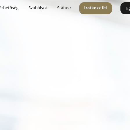
érhetőség
Szabályok
Státusz
Iratkozz fel
E