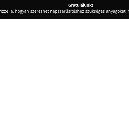
Gratulálunk!
rizze le, hogyan szerezhet népszerűsítéshez szükséges anyagokat, h
i Tervezések, Lakásfelújítások - Nyergesújfalu
Fischer-Bau Építői
Egy cég:
A
Fischer-Bau Építőipari Kft.
eg
építőipari piacon, ügyfelei szá
ben, Varga István és Varga Zsolt
Komárom-Esztergom megye és Bu
Mutass többet >>
építőipari és ingatlanfejlesztő 
Tevékenységi területe kiterjed a
munkák teljes körére. Tapasztal
társasházak, ipari csarnokok, t
egészségügyi létesítmények kivi