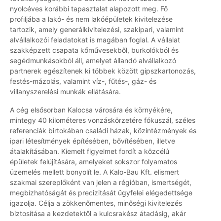
nyolcéves korábbi tapasztalat alapozott meg. Fő
profiljába a lakó- és nem lakóépületek kivitelezése
tartozik, amely generálkivitelezési, szakipari, valamint
alvállalkozói feladatokat is magában foglal. A vállalat
szakképzett csapata kőművesekből, burkolókból és
segédmunkásokból áll, amelyet állandó alvállalkozó
partnerek egészítenek ki többek között gipszkartonozás,
festés-mázolás, valamint víz-, fűtés-, gáz- és
villanyszerelési munkák ellátására.
A cég elsősorban Kalocsa városára és környékére,
mintegy 40 kilométeres vonzáskörzetére fókuszál, széles
referenciák birtokában családi házak, közintézmények és
ipari létesítmények építésében, bővítésében, illetve
átalakításában. Kiemelt figyelmet fordít a közcélú
épületek felújítására, amelyeket sokszor folyamatos
üzemelés mellett bonyolít le. A Kalo-Bau Kft. elismert
szakmai szereplőként van jelen a régióban, ismertségét,
megbízhatóságát és precizitását ügyfelei elégedettsége
igazolja. Célja a zökkenőmentes, minőségi kivitelezés
biztosítása a kezdetektől a kulcsrakész átadásig, akár