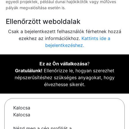
egyedi projektek, például dunai hajókikötők vagy műfűves
pályák megvalósítása esetén is.
Ellenőrzött weboldalak
Csak a bejelentkezett felhasználók férhetnek hozzá
ezekhez az információkhoz.
Kattints ide a
bejelentkezéshez.
Ez az Ön vállalkozása
?
Gratulálunk!
Ellenőrizze le, hogyan szerezhet
népszerűsítéshez szükséges anyagokat, hogy
élvezhesse sikerét.
Kalocsa
Kalocsa
Nézd meg a cég profilját a