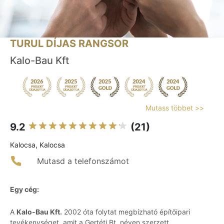
TURUL DÍJAS RANGSOR
Kalo-Bau Kft
Mutass többet >>
9.2
(21)
Kalocsa, Kalocsa
Mutasd a telefonszámot
Egy cég:
A
Kalo-Bau Kft.
2002 óta folytat megbízható építőipari
tevékenységet, amit a Gertéti Bt. néven szerzett