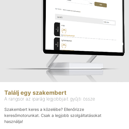
Találj egy szakembert
A rangsor az iparág legjobbjait gyűjti össze
Szakembert keres a közelébe? Ellenőrizze
keresőmotorunkat. Csak a legjobb szolgáltatásokat
használja!