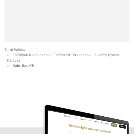
Turul Építész
Építőipari Kivitelezések, Építészeti Tervezések, Lakásfelújítások -
Kalocsa
Kalo-Bau Kft