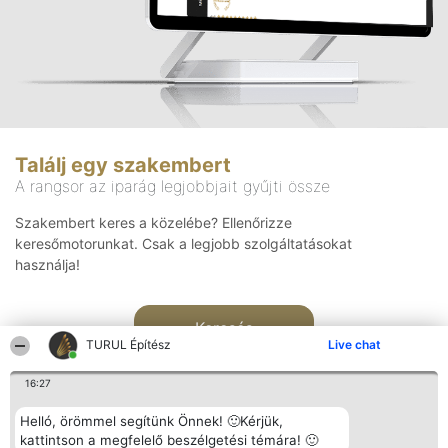
Találj egy szakembert
A rangsor az iparág legjobbjait gyűjti össze
Szakembert keres a közelébe? Ellenőrizze
keresőmotorunkat. Csak a legjobb szolgáltatásokat
használja!
Keresés
TURUL Építész
Live chat
16:27
Helló, örömmel segítünk Önnek! 🙂Kérjük,
kattintson a megfelelő beszélgetési témára! 🙂