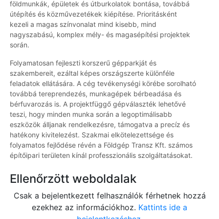
földmunkák, épületek és útburkolatok bontása, továbbá
útépítés és közművezetékek kiépítése. Prioritásként
kezeli a magas színvonalat mind kisebb, mind
nagyszabású, komplex mély- és magasépítési projektek
során.
Folyamatosan fejleszti korszerű gépparkját és
szakembereit, ezáltal képes országszerte különféle
feladatok ellátására. A cég tevékenységi körébe sorolható
továbbá tereprendezés, munkagépek bérbeadása és
bérfuvarozás is. A projektfüggő gépválaszték lehetővé
teszi, hogy minden munka során a legoptimálisabb
eszközök álljanak rendelkezésre, támogatva a precíz és
hatékony kivitelezést. Szakmai elkötelezettsége és
folyamatos fejlődése révén a Földgép Transz Kft. számos
építőipari területen kínál professzionális szolgáltatásokat.
Ellenőrzött weboldalak
Csak a bejelentkezett felhasználók férhetnek hozzá
ezekhez az információkhoz.
Kattints ide a