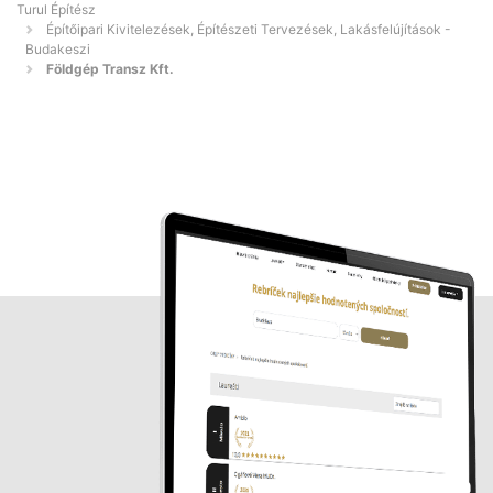
Turul Építész
Építőipari Kivitelezések, Építészeti Tervezések, Lakásfelújítások -
Budakeszi
Földgép Transz Kft.