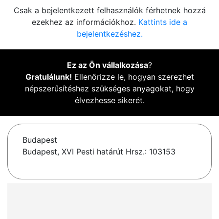
Csak a bejelentkezett felhasználók férhetnek hozzá
ezekhez az információkhoz.
Kattints ide a
bejelentkezéshez.
Ez az Ön vállalkozása
?
Gratulálunk!
Ellenőrizze le, hogyan szerezhet
népszerűsítéshez szükséges anyagokat, hogy
élvezhesse sikerét.
Budapest
Budapest, XVI Pesti határút Hrsz.: 103153