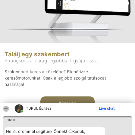
Találj egy szakembert
A rangsor az iparág legjobbjait gyűjti össze
Szakembert keres a közelébe? Ellenőrizze
keresőmotorunkat. Csak a legjobb szolgáltatásokat
használja!
Keresés
TURUL Építész
Live chat
16:01
Helló, örömmel segítünk Önnek! 🙂Kérjük,