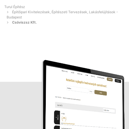
Turul Építész
Építőipari Kivitelezések, Építészeti Tervezések, Lakásfelújítások -
Budapest
Csöviszsz Kft.