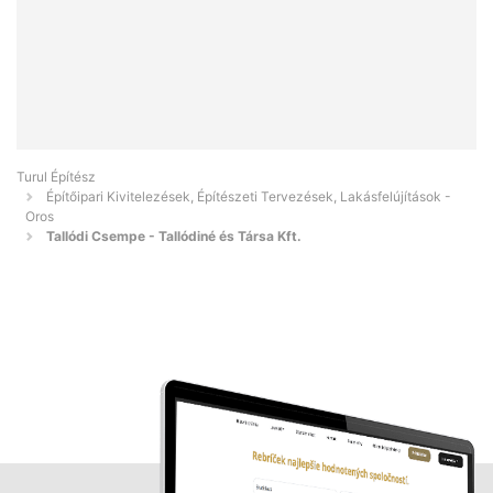
Turul Építész
Építőipari Kivitelezések, Építészeti Tervezések, Lakásfelújítások -
Oros
Tallódi Csempe - Tallódiné és Társa Kft.