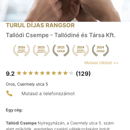
TURUL DÍJAS RANGSOR
Tallódi Csempe - Tallódiné és Társa Kft.
Mutass többet >>
9.2
(129)
Oros, Csermely utca 5
Mutasd a telefonszámot
Egy cég:
Tallódi Csempe
Nyíregyházán, a Csermely utca 5. szám
alatt működik, eredetileg családi vállalkozásként indult