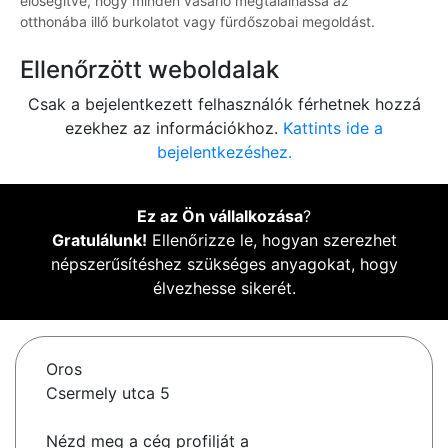
elősegítve, hogy minden vásárló megtalálhassa az
otthonába illő burkolatot vagy fürdőszobai megoldást.
Ellenőrzött weboldalak
Csak a bejelentkezett felhasználók férhetnek hozzá
ezekhez az információkhoz.
Kattints ide a
bejelentkezéshez.
Ez az Ön vállalkozása
?
Gratulálunk!
Ellenőrizze le, hogyan szerezhet
népszerűsítéshez szükséges anyagokat, hogy
élvezhesse sikerét.
Oros
Csermely utca 5
Nézd meg a cég profilját a