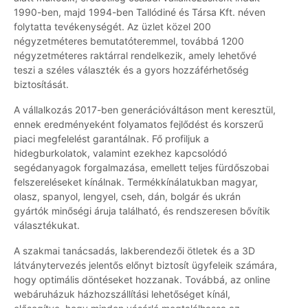
1990-ben, majd 1994-ben Tallódiné és Társa Kft. néven
folytatta tevékenységét. Az üzlet közel 200
négyzetméteres bemutatóteremmel, továbbá 1200
négyzetméteres raktárral rendelkezik, amely lehetővé
teszi a széles választék és a gyors hozzáférhetőség
biztosítását.
A vállalkozás 2017-ben generációváltáson ment keresztül,
ennek eredményeként folyamatos fejlődést és korszerű
piaci megfelelést garantálnak. Fő profiljuk a
hidegburkolatok, valamint ezekhez kapcsolódó
segédanyagok forgalmazása, emellett teljes fürdőszobai
felszereléseket kínálnak. Termékkínálatukban magyar,
olasz, spanyol, lengyel, cseh, dán, bolgár és ukrán
gyártók minőségi áruja található, és rendszeresen bővítik
választékukat.
A szakmai tanácsadás, lakberendezői ötletek és a 3D
látványtervezés jelentős előnyt biztosít ügyfeleik számára,
hogy optimális döntéseket hozzanak. Továbbá, az online
webáruházuk házhozszállítási lehetőséget kínál,