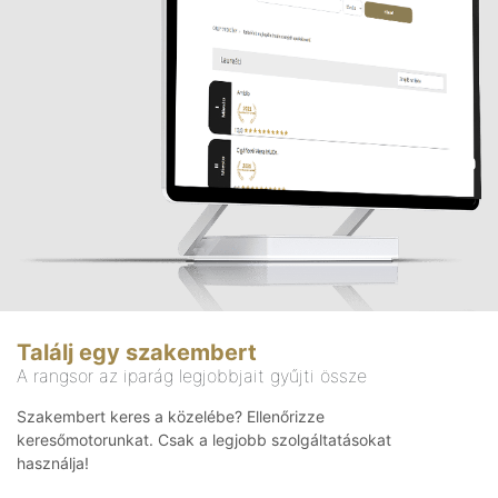
Találj egy szakembert
A rangsor az iparág legjobbjait gyűjti össze
Szakembert keres a közelébe? Ellenőrizze
keresőmotorunkat. Csak a legjobb szolgáltatásokat
használja!