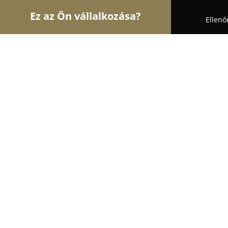
Ez az Ön vállalkozása?
Ellenő
Turul Építész
Építőipari Kivitelezések, Építészet
Country & Vintage Otthon - Otthonod Kincsei
Country & Vintage Otthon - Otthono
Lakberendezés és dekoráció
9.7
(55)
Mogyoród, Mogyoród