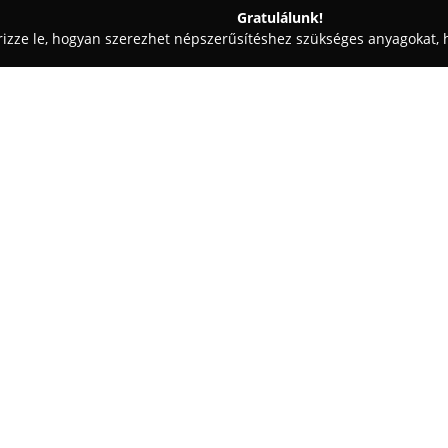
Gratulálunk!
rizze le, hogyan szerezhet népszerűsítéshez szükséges anyagokat, h
i Tervezések, Lakásfelújítások - Mogyoród
 Lakberendezés és dekoráció
d Kincsei
Egy cég:
Otthonod Kincsei
lakberendezés
dekorációs tárgyakat és ajándék
választékában a természetes 
termékek, amelyek segítenek o
harmonikusabbá tenni a lakóte
Mutass többet >>
Kínálatai között szerepelnek rus
darabok, így mindenki megtalál
termékeket. A boltban megtalál