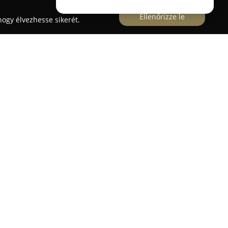
Ellenőrizze le
ogy élvezhesse sikerét.
i és ajándékbolt széles skálájú, egyedi
okat kínál. Kiemelkedő helyet foglalnak el
alapanyagokból készült, prémium minőségű
tthonosabbá, barátságosabbá és
reket.
ztikus, vidéki és vintage stílusú lakásokba illő
hatja a saját ízlésének legmegfelelőbb
hatók válogatott szobrok, angyalfigurák,