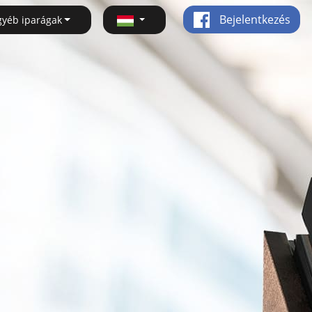
Bejelentkezés
gyéb iparágak