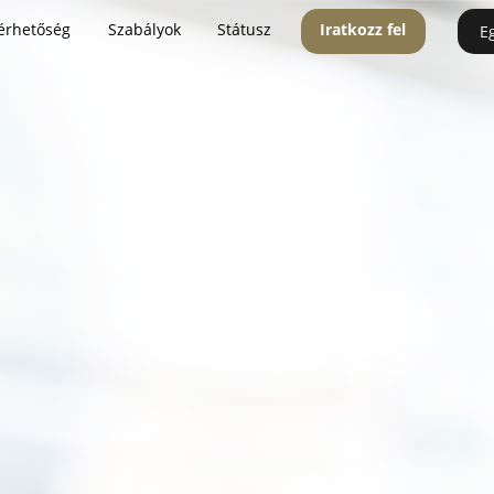
érhetőség
Szabályok
Státusz
Iratkozz fel
E