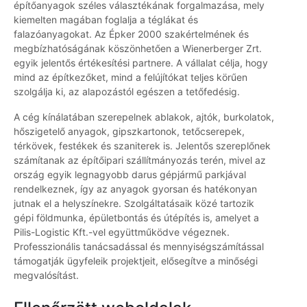
építőanyagok széles választékának forgalmazása, mely
kiemelten magában foglalja a téglákat és
falazóanyagokat. Az Épker 2000 szakértelmének és
megbízhatóságának köszönhetően a Wienerberger Zrt.
egyik jelentős értékesítési partnere. A vállalat célja, hogy
mind az építkezőket, mind a felújítókat teljes körűen
szolgálja ki, az alapozástól egészen a tetőfedésig.
A cég kínálatában szerepelnek ablakok, ajtók, burkolatok,
hőszigetelő anyagok, gipszkartonok, tetőcserepek,
térkövek, festékek és szaniterek is. Jelentős szereplőnek
számítanak az építőipari szállítmányozás terén, mivel az
ország egyik legnagyobb darus gépjármű parkjával
rendelkeznek, így az anyagok gyorsan és hatékonyan
jutnak el a helyszínekre. Szolgáltatásaik közé tartozik
gépi földmunka, épületbontás és útépítés is, amelyet a
Pilis-Logistic Kft.-vel együttműködve végeznek.
Professzionális tanácsadással és mennyiségszámítással
támogatják ügyfeleik projektjeit, elősegítve a minőségi
megvalósítást.