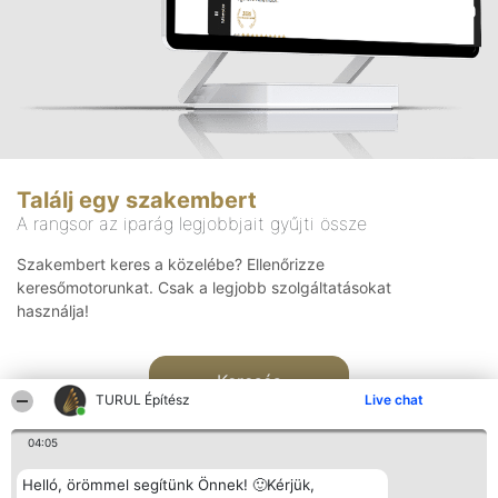
Találj egy szakembert
A rangsor az iparág legjobbjait gyűjti össze
Szakembert keres a közelébe? Ellenőrizze
keresőmotorunkat. Csak a legjobb szolgáltatásokat
használja!
Keresés
TURUL Építész
Live chat
04:05
Helló, örömmel segítünk Önnek! 🙂Kérjük,