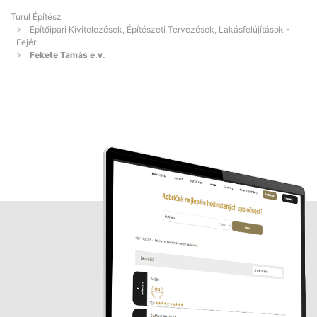
Turul Építész
Építőipari Kivitelezések, Építészeti Tervezések, Lakásfelújítások -
Fejér
Fekete Tamás e.v.