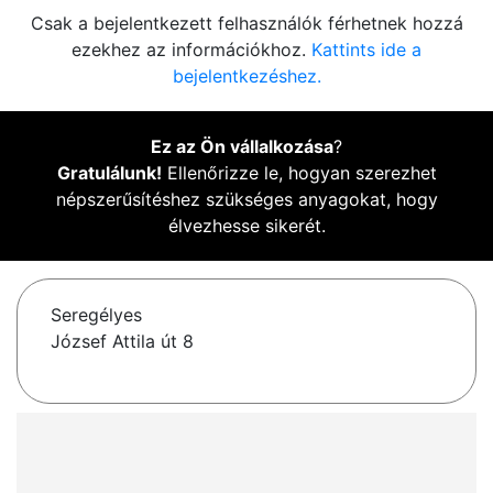
Csak a bejelentkezett felhasználók férhetnek hozzá
ezekhez az információkhoz.
Kattints ide a
bejelentkezéshez.
Ez az Ön vállalkozása
?
Gratulálunk!
Ellenőrizze le, hogyan szerezhet
népszerűsítéshez szükséges anyagokat, hogy
élvezhesse sikerét.
Seregélyes
József Attila út 8