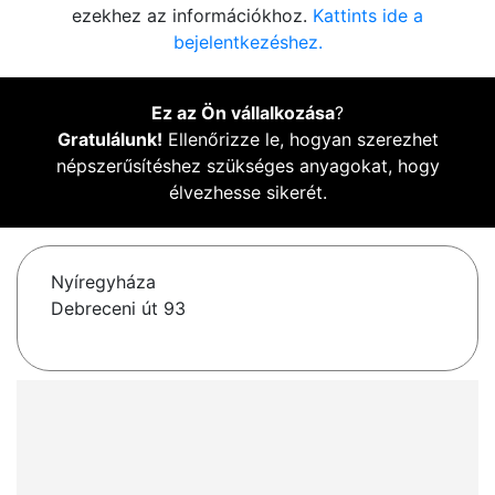
ezekhez az információkhoz.
Kattints ide a
bejelentkezéshez.
Ez az Ön vállalkozása
?
Gratulálunk!
Ellenőrizze le, hogyan szerezhet
népszerűsítéshez szükséges anyagokat, hogy
élvezhesse sikerét.
Nyíregyháza
Debreceni út 93