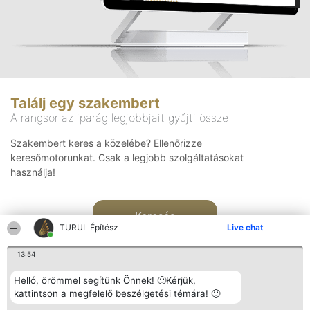
Találj egy szakembert
A rangsor az iparág legjobbjait gyűjti össze
Szakembert keres a közelébe? Ellenőrizze
keresőmotorunkat. Csak a legjobb szolgáltatásokat
használja!
Keresés
TURUL Építész
Live chat
13:54
Helló, örömmel segítünk Önnek! 🙂Kérjük,
kattintson a megfelelő beszélgetési témára! 🙂