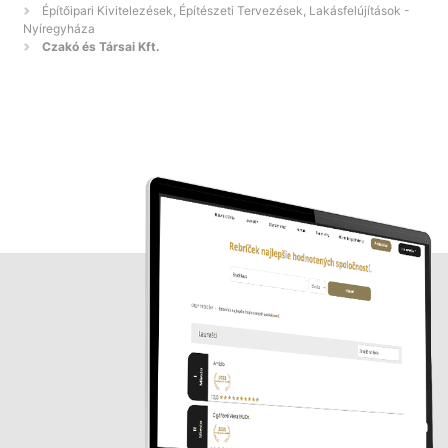
Építőipari Kivitelezések, Építészeti Tervezések, Lakásfelújítások -
Nyíregyháza
Czakó és Társai Kft.