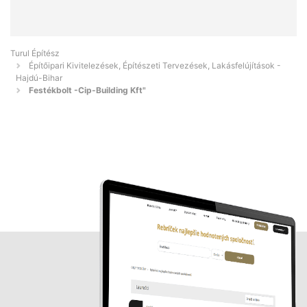
Turul Építész
Építőipari Kivitelezések, Építészeti Tervezések, Lakásfelújítások -
Hajdú-Bihar
Festékbolt -Cip-Building Kft"