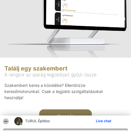
Találj egy szakembert
A rangsor az iparág legjobbjait gyűjti össze
Szakembert keres a közelébe? Ellenőrizze
keresőmotorunkat. Csak a legjobb szolgáltatásokat
használja!
Keresés
TURUL Építész
Live chat