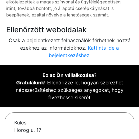
elkötelezettek a magas színvonal és ügyfélelégedettség
iránt, továbbá bontott, jó állapotú cserépkályhákat is
beépítenek, ezáltal növelve a lehetőségek számát.
Ellenőrzött weboldalak
Csak a bejelentkezett felhasználók férhetnek hozzá
ezekhez az információkhoz.
Kattints ide a
bejelentkezéshez.
Ez az Ön vállalkozása
?
Gratulálunk!
Ellenőrizze le, hogyan szerezhet
népszerűsítéshez szükséges anyagokat, hogy
élvezhesse sikerét.
Kulcs
Horog u. 17