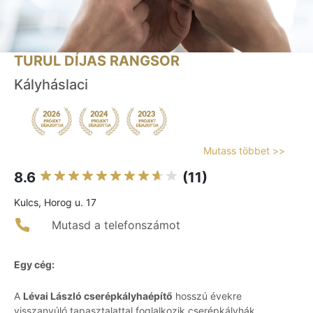
TURUL DÍJAS RANGSOR
Kályháslaci
Mutass többet >>
8.6
(11)
Kulcs, Horog u. 17
Mutasd a telefonszámot
Egy cég:
A
Lévai László cserépkályhaépítő
hosszú évekre
visszanyúló tapasztalattal foglalkozik cserépkályhák,