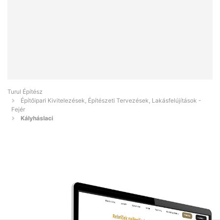
Turul Építész
Építőipari Kivitelezések, Építészeti Tervezések, Lakásfelújítások -
Fejér
Kályháslaci