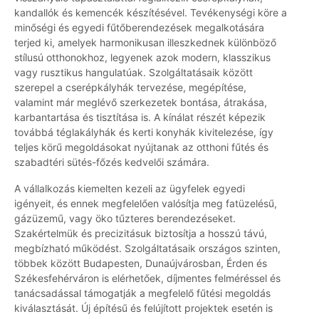
kandallók és kemencék készítésével. Tevékenységi köre a
minőségi és egyedi fűtőberendezések megalkotására
terjed ki, amelyek harmonikusan illeszkednek különböző
stílusú otthonokhoz, legyenek azok modern, klasszikus
vagy rusztikus hangulatúak. Szolgáltatásaik között
szerepel a cserépkályhák tervezése, megépítése,
valamint már meglévő szerkezetek bontása, átrakása,
karbantartása és tisztítása is. A kínálat részét képezik
továbbá téglakályhák és kerti konyhák kivitelezése, így
teljes körű megoldásokat nyújtanak az otthoni fűtés és
szabadtéri sütés-főzés kedvelői számára.
A vállalkozás kiemelten kezeli az ügyfelek egyedi
igényeit, és ennek megfelelően valósítja meg fatüzelésű,
gázüzemű, vagy öko tűzteres berendezéseket.
Szakértelmük és precizitásuk biztosítja a hosszú távú,
megbízható működést. Szolgáltatásaik országos szinten,
többek között Budapesten, Dunaújvárosban, Érden és
Székesfehérváron is elérhetőek, díjmentes felméréssel és
tanácsadással támogatják a megfelelő fűtési megoldás
kiválasztását. Új építésű és felújított projektek esetén is