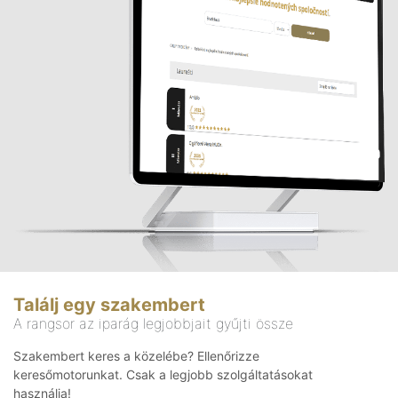
Találj egy szakembert
A rangsor az iparág legjobbjait gyűjti össze
Szakembert keres a közelébe? Ellenőrizze
keresőmotorunkat. Csak a legjobb szolgáltatásokat
használja!