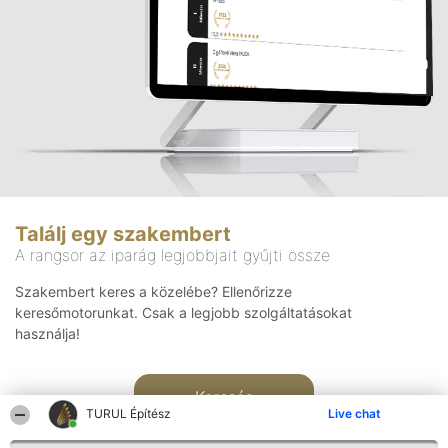
Találj egy szakembert
A rangsor az iparág legjobbjait gyűjti össze
Szakembert keres a közelébe? Ellenőrizze
keresőmotorunkat. Csak a legjobb szolgáltatásokat
használja!
Keresés
TURUL Építész
Live chat