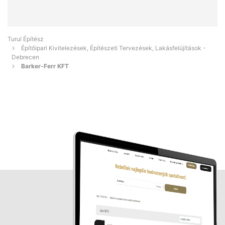
Turul Építész
Építőipari Kivitelezések, Építészeti Tervezések, Lakásfelújítások -
Debrecen
Barker-Ferr KFT