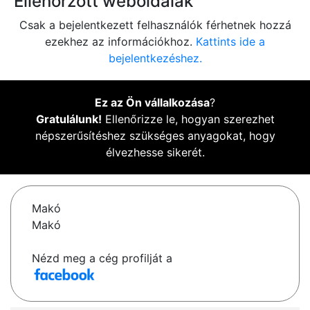
Ellenőrzött weboldalak
Csak a bejelentkezett felhasználók férhetnek hozzá
ezekhez az információkhoz.
Kattints ide a
bejelentkezéshez.
Ez az Ön vállalkozása
?
Gratulálunk!
Ellenőrizze le, hogyan szerezhet
népszerűsítéshez szükséges anyagokat, hogy
élvezhesse sikerét.
Makó
Makó
Nézd meg a cég profilját a