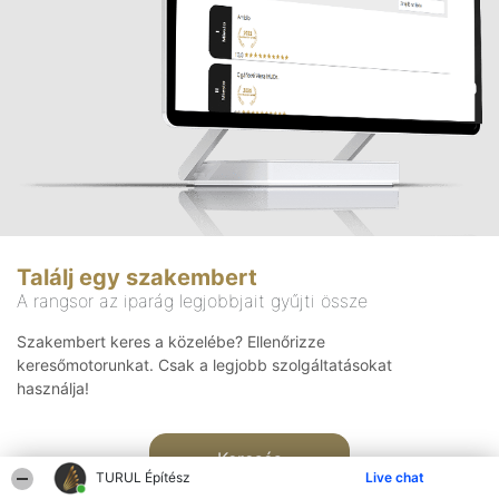
Találj egy szakembert
A rangsor az iparág legjobbjait gyűjti össze
Szakembert keres a közelébe? Ellenőrizze
keresőmotorunkat. Csak a legjobb szolgáltatásokat
használja!
Keresés
TURUL Építész
Live chat