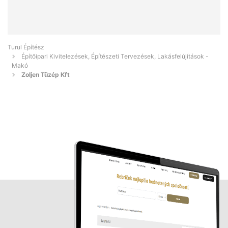
Turul Építész
Építőipari Kivitelezések, Építészeti Tervezések, Lakásfelújítások -
Makó
Zoljen Tüzép Kft