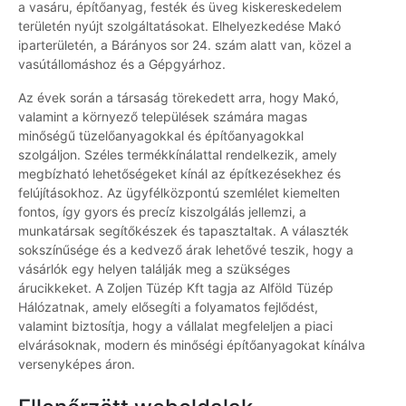
a vasáru, építőanyag, festék és üveg kiskereskedelem
területén nyújt szolgáltatásokat. Elhelyezkedése Makó
iparterületén, a Bárányos sor 24. szám alatt van, közel a
vasútállomáshoz és a Gépgyárhoz.
Az évek során a társaság törekedett arra, hogy Makó,
valamint a környező települések számára magas
minőségű tüzelőanyagokkal és építőanyagokkal
szolgáljon. Széles termékkínálattal rendelkezik, amely
megbízható lehetőségeket kínál az építkezésekhez és
felújításokhoz. Az ügyfélközpontú szemlélet kiemelten
fontos, így gyors és precíz kiszolgálás jellemzi, a
munkatársak segítőkészek és tapasztaltak. A választék
sokszínűsége és a kedvező árak lehetővé teszik, hogy a
vásárlók egy helyen találják meg a szükséges
árucikkeket. A Zoljen Tüzép Kft tagja az Alföld Tüzép
Hálózatnak, amely elősegíti a folyamatos fejlődést,
valamint biztosítja, hogy a vállalat megfeleljen a piaci
elvárásoknak, modern és minőségi építőanyagokat kínálva
versenyképes áron.