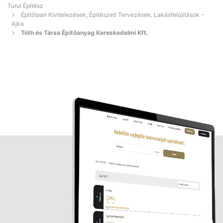
Turul Építész
Építőipari Kivitelezések, Építészeti Tervezések, Lakásfelújítások -
Ajka
Tóth és Társa Építőanyag Kereskedelmi Kft.