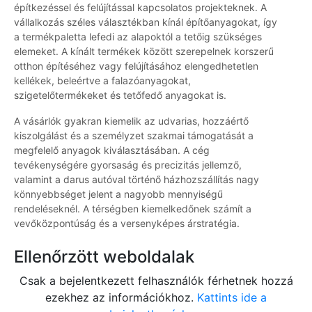
építkezéssel és felújítással kapcsolatos projekteknek. A
vállalkozás széles választékban kínál építőanyagokat, így
a termékpaletta lefedi az alapoktól a tetőig szükséges
elemeket. A kínált termékek között szerepelnek korszerű
otthon építéséhez vagy felújításához elengedhetetlen
kellékek, beleértve a falazóanyagokat,
szigetelőtermékeket és tetőfedő anyagokat is.
A vásárlók gyakran kiemelik az udvarias, hozzáértő
kiszolgálást és a személyzet szakmai támogatását a
megfelelő anyagok kiválasztásában. A cég
tevékenységére gyorsaság és precizitás jellemző,
valamint a darus autóval történő házhozszállítás nagy
könnyebbséget jelent a nagyobb mennyiségű
rendeléseknél. A térségben kiemelkedőnek számít a
vevőközpontúság és a versenyképes árstratégia.
Ellenőrzött weboldalak
Csak a bejelentkezett felhasználók férhetnek hozzá
ezekhez az információkhoz.
Kattints ide a