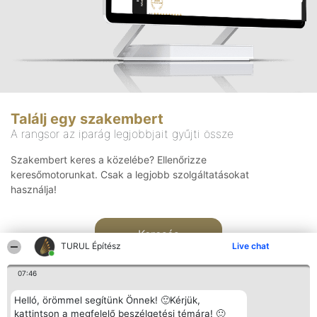
Találj egy szakembert
A rangsor az iparág legjobbjait gyűjti össze
Szakembert keres a közelébe? Ellenőrizze
keresőmotorunkat. Csak a legjobb szolgáltatásokat
használja!
Keresés
TURUL Építész
Live chat
07:46
Helló, örömmel segítünk Önnek! 🙂Kérjük,
kattintson a megfelelő beszélgetési témára! 🙂