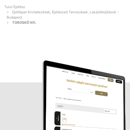
Turul Építész
Építőipari Kivitelezések, Építészeti Tervezések, Lakásfelújítások -
Budapest
TOROSKÖ Kft.