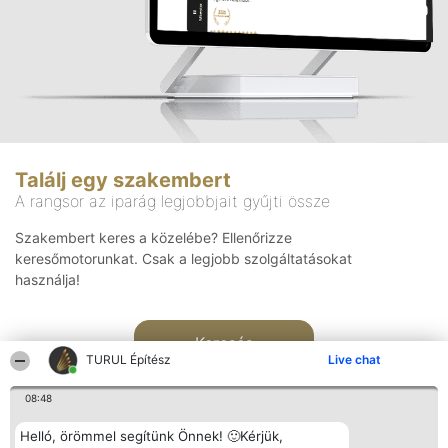
Találj egy szakembert
A rangsor az iparág legjobbjait gyűjti össze
Szakembert keres a közelébe? Ellenőrizze
keresőmotorunkat. Csak a legjobb szolgáltatásokat
használja!
Keresés
TURUL Építész
Live chat
08:48
Helló, örömmel segítünk Önnek! 🙂Kérjük,