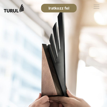
Iratkozz fel