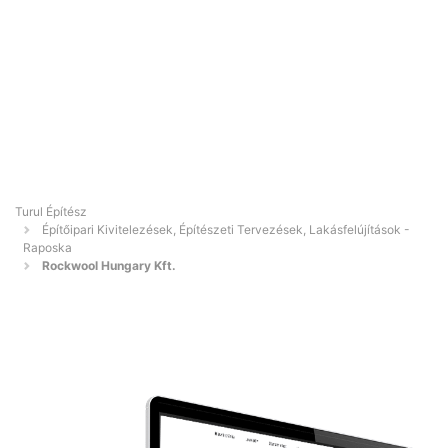
Turul Építész
Építőipari Kivitelezések, Építészeti Tervezések, Lakásfelújítások -
Raposka
Rockwool Hungary Kft.