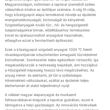
Magyarországon, különösen a tapolcai üzeméből széles
választékot kínálva az építőipar számára. A cég fő célja,
hogy kőzetgyapot alapú termékeivel növelje az épületek
energiahatékonyságát, biztonságát és kényelmét.
Szigetelőanyagaik kiváló tűz-, hő- és hangszigetelő
tulajdonságokkal bírnak, előállításukhoz természetes
követ és újrahasznosított anyagokat használnak,
elősegítve ezzel a fenntartható építkezést.
Ezek a kőzetgyapot szigetelő anyagok 1000 °C feletti
olvadáspontjuknak köszönhetően kimagasló tűzvédelmet
biztosítanak. Szerkezetük teljes egészében víztaszító, így
megakadályozzák a nedvesség bejutását, ami hozzájárul
a hőszigetelő képesség hosszú távú megőrzéséhez. Az
anyag méret- és alaktartó, jól tűri a szélsőséges
hőmérsékleti változásokat, ezáltal az épületek teljes
élettartamán át stabil teljesítményt nyújt.
A vállalat magyar alapanyagok és munkaerő
felhasználásával dolgozik a tapolcai gyárában, ezzel is
támogatva a helyi gazdaságot. Az innovációs törekvések