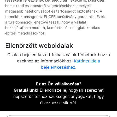
részeként fejlesztenek kétrétegű termékeket is, különösen
homlokzati és lapostető szigetelésekhez, amelyek
magasabb hatékonyságot és tartósságot biztosítanak. A
termékbiztonságot az EUCEB tanúsítvány garantálja. Ezek
a tulajdonságok lehetővé teszik, hogy a vállalat
hozzájáruljon a modern, komfortos és energiatakarékos
építési megoldásokhoz.
Ellenőrzött weboldalak
Csak a bejelentkezett felhasználók férhetnek hozzá
ezekhez az információkhoz.
Kattints ide a
bejelentkezéshez.
Ez az Ön vállalkozása
?
Gratulálunk!
Ellenőrizze le, hogyan szerezhet
népszerűsítéshez szükséges anyagokat, hogy
élvezhesse sikerét.