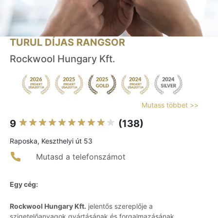
TURUL DÍJAS RANGSOR
Rockwool Hungary Kft.
Mutass többet >>
9
(138)
Raposka, Keszthelyi út 53
Mutasd a telefonszámot
Egy cég:
Rockwool Hungary Kft.
jelentős szereplője a
szigetelőanyagok gyártásának és forgalmazásának