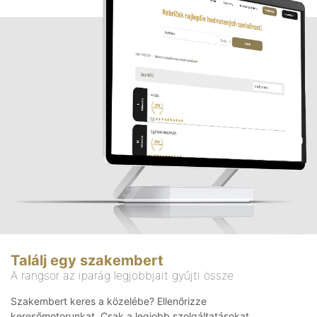
Találj egy szakembert
A rangsor az iparág legjobbjait gyűjti össze
Szakembert keres a közelébe? Ellenőrizze
keresőmotorunkat. Csak a legjobb szolgáltatásokat