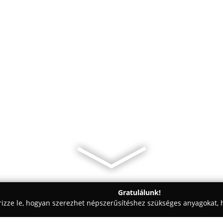
Gratulálunk!
rizze le, hogyan szerezhet népszerűsítéshez szükséges anyagokat, h