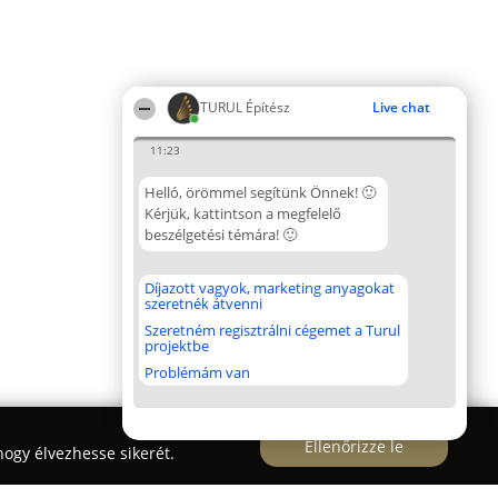
TURUL Építész
Live chat
11:23
Helló, örömmel segítünk Önnek! 🙂
Kérjük, kattintson a megfelelő
beszélgetési témára! 🙂
Díjazott vagyok, marketing anyagokat
szeretnék átvenni
Szeretném regisztrálni cégemet a Turul
projektbe
Problémám van
Ellenőrizze le
ogy élvezhesse sikerét.