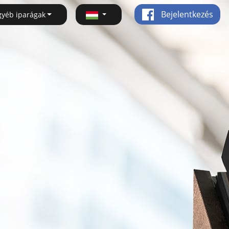
Bejelentkezés
gyéb iparágak