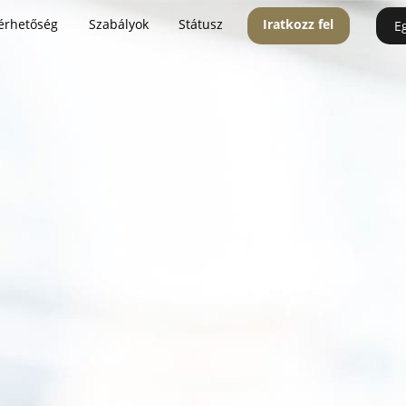
érhetőség
Szabályok
Státusz
Iratkozz fel
E