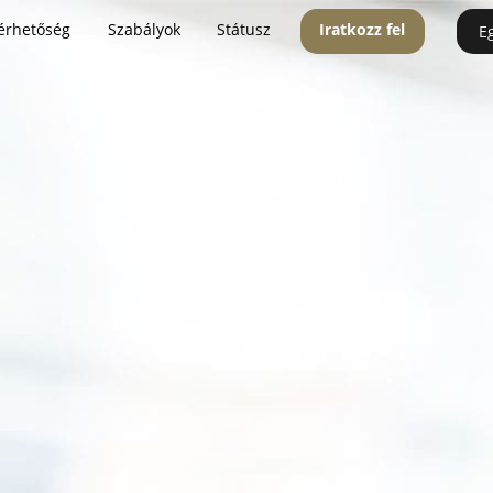
érhetőség
Szabályok
Státusz
Iratkozz fel
E