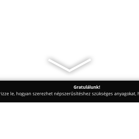
Gratulálunk!
rizze le, hogyan szerezhet népszerűsítéshez szükséges anyagokat, h
i Tervezések, Lakásfelújítások - Budapest
Krila Tüzép