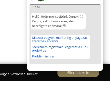
10:14
Helló, örömmel segítünk Önnek! 🙂
Kérjük, kattintson a megfelelő
beszélgetési témára! 🙂
Díjazott vagyok, marketing anyagokat
szeretnék átvenni
Szeretném regisztrálni cégemet a Turul
projektbe
Problémám van
Ellenőrizze le
ogy élvezhesse sikerét.