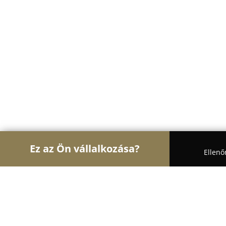
Ez az Ön vállalkozása?
Ellenő
Turul Építész
Építőipari Kivitelezések, Építészet