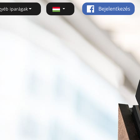
Bejelentkezés
gyéb iparágak