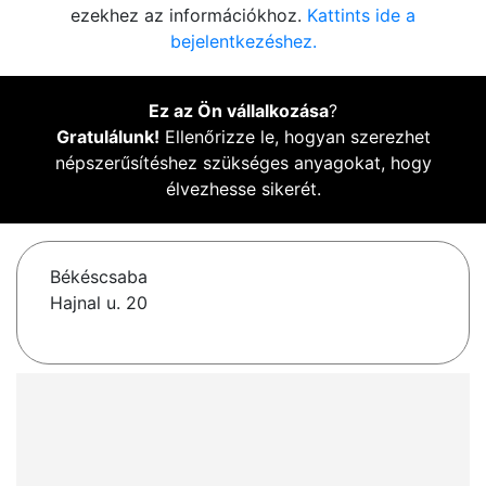
ezekhez az információkhoz.
Kattints ide a
bejelentkezéshez.
Ez az Ön vállalkozása
?
Gratulálunk!
Ellenőrizze le, hogyan szerezhet
népszerűsítéshez szükséges anyagokat, hogy
élvezhesse sikerét.
Békéscsaba
Hajnal u. 20