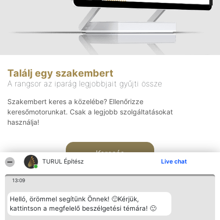
Találj egy szakembert
A rangsor az iparág legjobbjait gyűjti össze
Szakembert keres a közelébe? Ellenőrizze
keresőmotorunkat. Csak a legjobb szolgáltatásokat
használja!
Keresés
TURUL Építész
Live chat
13:09
Helló, örömmel segítünk Önnek! 🙂Kérjük,
kattintson a megfelelő beszélgetési témára! 🙂