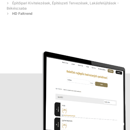
Építőipari Kivitelezések, Építészeti Tervezések, Lakásfelújítások -
Békéscsaba
HD Faltrend