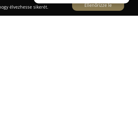
Ellenőrizze le
ogy élvezhesse sikerét.
s Szerelvényáruház-Építőanyagok-Szerszámok
elvényáruház
Gárdonyban működik, és széles
ipari és barkácsolási igényeket. A társaság régóta
t, kiváló minőségű vasanyagokat, szerelvényeket,
különféle szerszámokat kínálva.
san bővítik annak érdekében, hogy lépést
árlói elégedettség biztosítására, amelyet
olgáltatások révén érnek el. A vállalkozás
r 30 kilométeres körzetben vállalnak
asanyagokat pontosan, az igényeknek megfelelő