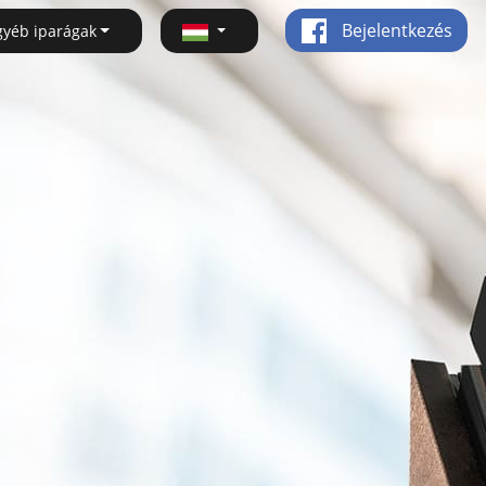
Bejelentkezés
gyéb iparágak