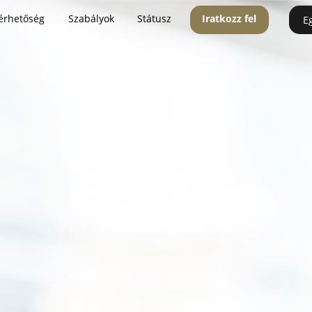
érhetőség
Szabályok
Státusz
Iratkozz fel
E