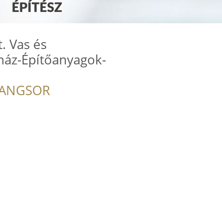
. Vas és
ház-Építőanyagok-
RANGSOR