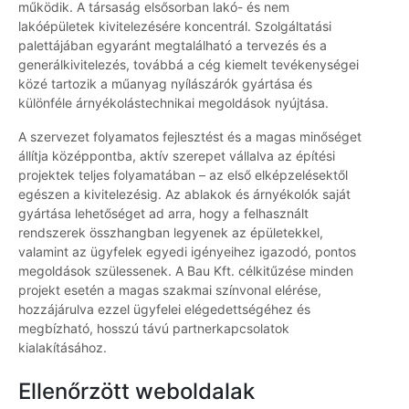
működik. A társaság elsősorban lakó- és nem
lakóépületek kivitelezésére koncentrál. Szolgáltatási
palettájában egyaránt megtalálható a tervezés és a
generálkivitelezés, továbbá a cég kiemelt tevékenységei
közé tartozik a műanyag nyílászárók gyártása és
különféle árnyékolástechnikai megoldások nyújtása.
A szervezet folyamatos fejlesztést és a magas minőséget
állítja középpontba, aktív szerepet vállalva az építési
projektek teljes folyamatában – az első elképzelésektől
egészen a kivitelezésig. Az ablakok és árnyékolók saját
gyártása lehetőséget ad arra, hogy a felhasznált
rendszerek összhangban legyenek az épületekkel,
valamint az ügyfelek egyedi igényeihez igazodó, pontos
megoldások szülessenek. A Bau Kft. célkitűzése minden
projekt esetén a magas szakmai színvonal elérése,
hozzájárulva ezzel ügyfelei elégedettségéhez és
megbízható, hosszú távú partnerkapcsolatok
kialakításához.
Ellenőrzött weboldalak