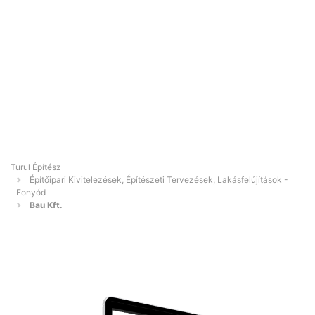
Turul Építész
Építőipari Kivitelezések, Építészeti Tervezések, Lakásfelújítások -
Fonyód
Bau Kft.