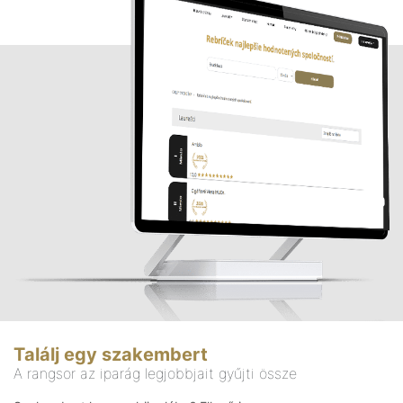
Találj egy szakembert
A rangsor az iparág legjobbjait gyűjti össze