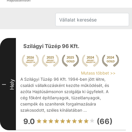
Hajdúsámson
Szilágyi Tüzép 96 Kft.
Mutass többet >>
A Szilágyi Tüzép 96 Kft. 1994-ben jött létre,
Hely
családi vállalkozásként kezdte működését, és
I
azóta Hajdúsámsonon szolgálja ki ügyfeleit. A
cég főként építőanyagok, tüzelőanyagok,
csempék és szaniterek forgalmazására
szakosodott, széles kínálatában ...
9.0
(66)