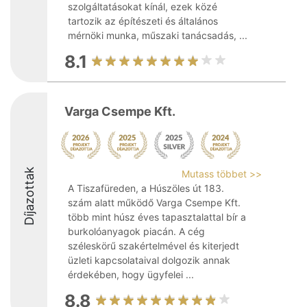
szolgáltatásokat kínál, ezek közé
tartozik az építészeti és általános
mérnöki munka, műszaki tanácsadás, ...
8.1
Varga Csempe Kft.
Díjazottak
Mutass többet >>
A Tiszafüreden, a Húszöles út 183.
szám alatt működő Varga Csempe Kft.
több mint húsz éves tapasztalattal bír a
burkolóanyagok piacán. A cég
széleskörű szakértelmével és kiterjedt
üzleti kapcsolataival dolgozik annak
érdekében, hogy ügyfelei ...
8.8