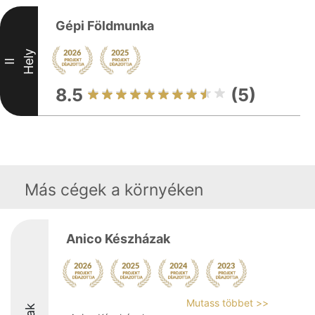
Gépi Földmunka
Hely
II
8.5
(5)
Más cégek a környéken
Anico Készházak
Mutass többet >>