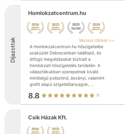
Homlokzatcentrum.hu
Díjazottak
Mutass többet >>
A Homlokzatcentrum.hu hőszigetelési
szaküzlet Debrecenben található, és
átfogó megoldásokat biztosít a
homlokzati hőszigetelés területén. A
választékukban szerepelnek kiváló
minőségű polisztirol, ásványi, valamint
grafit alapú szigetelőanyagok, ...
8.8
Csik Házak Kft.