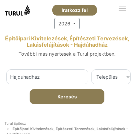
Iratkozz fel
2026
Építőipari Kivitelezések, Építészeti Tervezések,
Lakásfelújítások - Hajdúhadház
További más nyertesek a Turul projektben.
Keresés
Turul Építész
Építőipari Kivitelezések, Építészeti Tervezések, Lakásfelújítások -