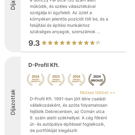
működik, és széles választékával
szolgálja ki ügyfeleit. Az üzlet a
környéken jelentős pozíciót tölt be, és a
felújítási és építési munkákhoz
szükséges anyagok, szerszámok ...
9.3
D-Profil Kft.
Díjazottak
Mutass többet >>
D-Profil Kft. 1991-ben jött létre családi
vállalkozásként, és azóta folyamatosan
fejlődik Debrecenben, az Ozmán utca
9. szám alatti székhellyel. A cég főként
út- és autópálya-építéssel foglalkozik,
de portfólióját kiegészíti