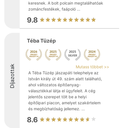
keresnek. A bolt polcain megtalálhatóak
zománcfestékek, faápoló ...
9.8
Téba Tüzép
Díjazottak
Mutass többet >>
A Téba Tüzép jászapáti telephelye az
István király út 49. szám alatt található,
ahol változatos építőanyag-
választékkal látja el ügyfeleit. A cég
jelentős szerepet tölt be a helyi
építőipari piacon, amelyet szakértelem
és megbízhatóság jellemez. ...
8.6