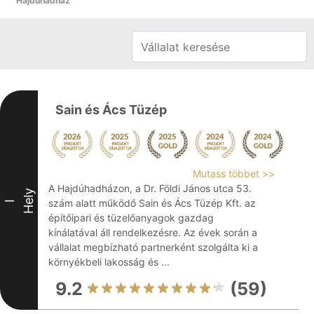
Hajdúhadház
Sain és Ács Tüzép
Mutass többet >>
A Hajdúhadházon, a Dr. Földi János utca 53.
Hely
szám alatt működő Sain és Ács Tüzép Kft. az
I
építőipari és tüzelőanyagok gazdag
kínálatával áll rendelkezésre. Az évek során a
vállalat megbízható partnerként szolgálta ki a
környékbeli lakosság és ...
9.2
(59)