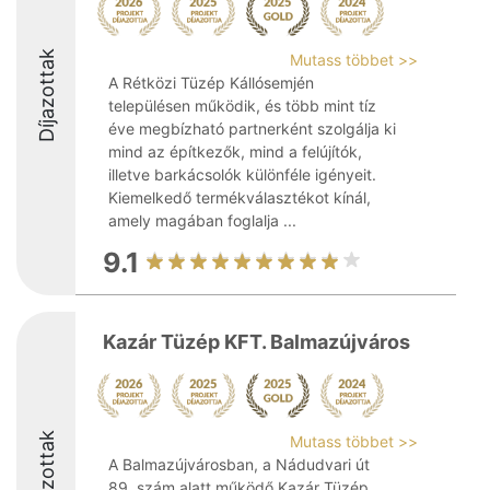
Díjazottak
Mutass többet >>
A Rétközi Tüzép Kállósemjén
településen működik, és több mint tíz
éve megbízható partnerként szolgálja ki
mind az építkezők, mind a felújítók,
illetve barkácsolók különféle igényeit.
Kiemelkedő termékválasztékot kínál,
amely magában foglalja ...
9.1
Kazár Tüzép KFT. Balmazújváros
Díjazottak
Mutass többet >>
A Balmazújvárosban, a Nádudvari út
89. szám alatt működő Kazár Tüzép