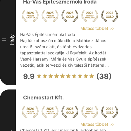
Ha-Vas Építészmérnöki Iroda
Mutass többet >>
Ha-Vas Építészmérnöki Iroda
Hely
II
Hajdúszoboszlón működik, a Mathiász János
utca 6. szám alatt, és több évtizedes
tapasztalattal szolgálja ki ügyfeleit. Az irodát
Vasné Harsányi Mária és Vas Gyula építészek
vezetik, akik tervezői és kivitelezői háttérrel ...
9.9
(38)
Chemostart Kft.
Mutass többet >>
Chemostart Kft. egy magyar tulajdonban álló