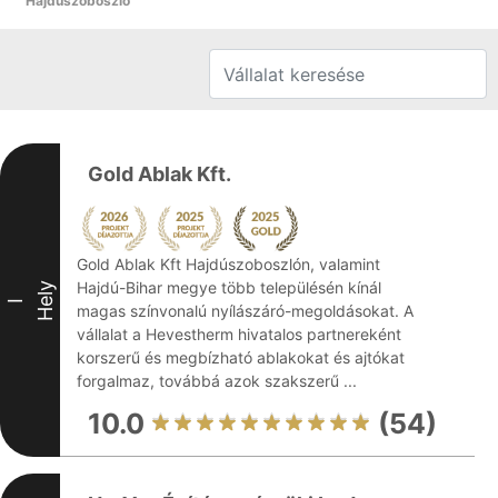
Hajdúszoboszló
Gold Ablak Kft.
Gold Ablak Kft Hajdúszoboszlón, valamint
Hajdú-Bihar megye több településén kínál
Hely
I
magas színvonalú nyílászáró-megoldásokat. A
vállalat a Hevestherm hivatalos partnereként
korszerű és megbízható ablakokat és ajtókat
forgalmaz, továbbá azok szakszerű ...
10.0
(54)