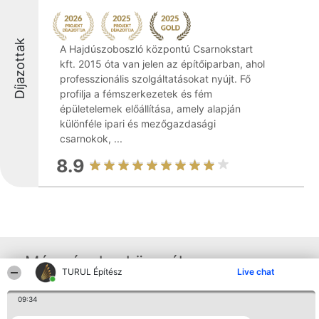
Díjazottak
A Hajdúszoboszló központú Csarnokstart
kft. 2015 óta van jelen az építőiparban, ahol
professzionális szolgáltatásokat nyújt. Fő
profilja a fémszerkezetek és fém
épületelemek előállítása, amely alapján
különféle ipari és mezőgazdasági
csarnokok, ...
8.9
Más cégek a környéken
TURUL Építész
Live chat
09:34
Rangsorszervező
Népszavazás
Elérhetőség