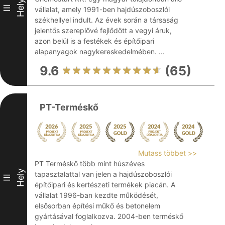
Hely
III
vállalat, amely 1991-ben hajdúszoboszlói
székhellyel indult. Az évek során a társaság
jelentős szereplővé fejlődött a vegyi áruk,
azon belül is a festékek és építőipari
alapanyagok nagykereskedelmében. ...
9.6
(65)
PT-Terméskő
Mutass többet >>
PT Terméskő több mint húszéves
Hely
tapasztalattal van jelen a hajdúszoboszlói
III
építőipari és kertészeti termékek piacán. A
vállalat 1996-ban kezdte működését,
elsősorban építési műkő és betonelem
gyártásával foglalkozva. 2004-ben terméskő