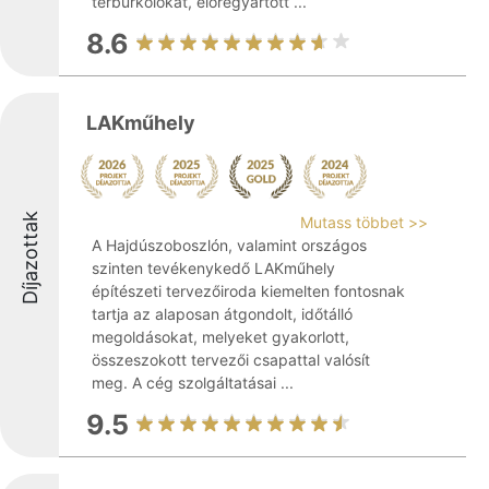
térburkolókat, előregyártott ...
8.6
LAKműhely
Díjazottak
Mutass többet >>
A Hajdúszoboszlón, valamint országos
szinten tevékenykedő LAKműhely
építészeti tervezőiroda kiemelten fontosnak
tartja az alaposan átgondolt, időtálló
megoldásokat, melyeket gyakorlott,
összeszokott tervezői csapattal valósít
meg. A cég szolgáltatásai ...
9.5