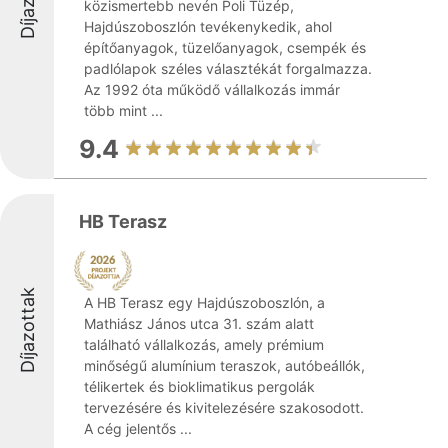
közismertebb nevén Poli Tüzép,
Hajdúszoboszlón tevékenykedik, ahol
építőanyagok, tüzelőanyagok, csempék és
padlólapok széles választékát forgalmazza.
Az 1992 óta működő vállalkozás immár
több mint ...
9.4
HB Terasz
Díjazottak
A HB Terasz egy Hajdúszoboszlón, a
Mathiász János utca 31. szám alatt
található vállalkozás, amely prémium
minőségű alumínium teraszok, autóbeállók,
télikertek és bioklimatikus pergolák
tervezésére és kivitelezésére szakosodott.
A cég jelentős ...