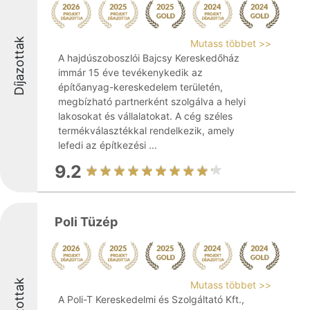
Díjazottak
Mutass többet >>
A hajdúszoboszlói Bajcsy Kereskedőház
immár 15 éve tevékenykedik az
építőanyag-kereskedelem területén,
megbízható partnerként szolgálva a helyi
lakosokat és vállalatokat. A cég széles
termékválasztékkal rendelkezik, amely
lefedi az építkezési ...
9.2
Poli Tüzép
Díjazottak
Mutass többet >>
A Poli-T Kereskedelmi és Szolgáltató Kft.,