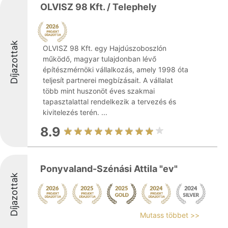
OLVISZ 98 Kft. / Telephely
Díjazottak
OLVISZ 98 Kft. egy Hajdúszoboszlón
működő, magyar tulajdonban lévő
építészmérnöki vállalkozás, amely 1998 óta
teljesít partnerei megbízásait. A vállalat
több mint huszonöt éves szakmai
tapasztalattal rendelkezik a tervezés és
kivitelezés terén. ...
8.9
Ponyvaland-Szénási Attila "ev"
Díjazottak
Mutass többet >>