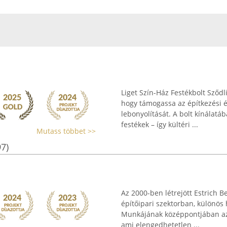
Liget Szín-Ház Festékbolt Sződl
hogy támogassa az építkezési 
lebonyolítását. A bolt kínála
festékek – így kültéri ...
Mutass többet >>
97)
Az 2000-ben létrejött Estrich Be
építőipari szektorban, különös 
Munkájának középpontjában az e
ami elengedhetetlen ...