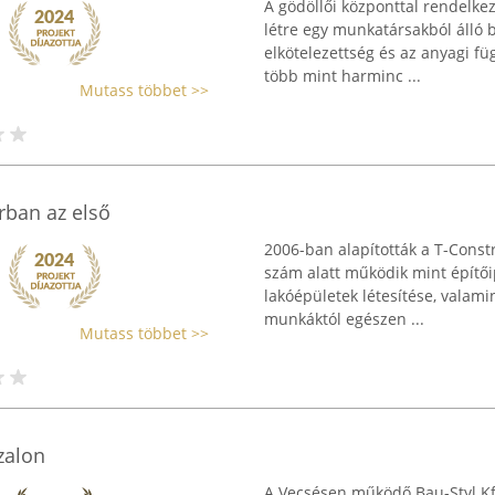
A gödöllői központtal rendelkez
létre egy munkatársakból álló 
elkötelezettség és az anyagi fü
több mint harminc ...
Mutass többet >>
arban az első
2006-ban alapították a T-Constr
szám alatt működik mint építőip
lakóépületek létesítése, valami
munkáktól egészen ...
Mutass többet >>
zalon
A Vecsésen működő Bau-Styl K