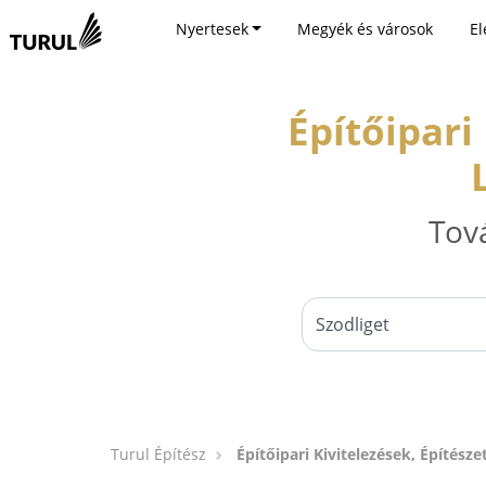
Nyertesek
Megyék és városok
El
Építőipari
Tov
Turul Építész
Építőipari Kivitelezések, Építésze