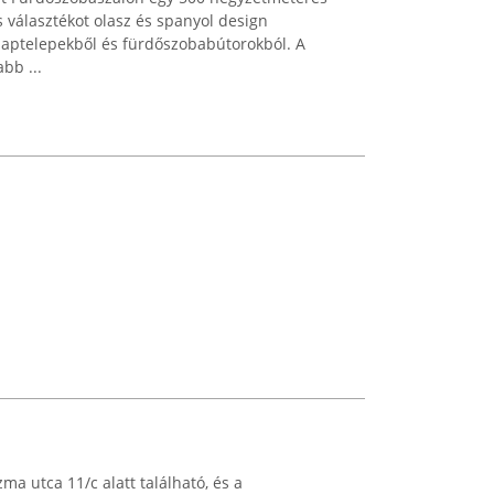
választékot olasz és spanyol design
csaptelepekből és fürdőszobabútorokból. A
bb ...
ma utca 11/c alatt található, és a