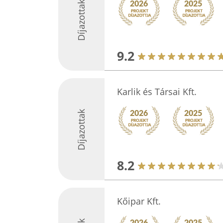
Díjazottak
9.2
Karlik és Társai Kft.
Díjazottak
8.2
Kőipar Kft.