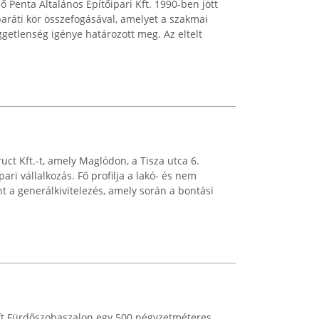
ő Penta Általános Építőipari Kft. 1990-ben jött
baráti kör összefogásával, amelyet a szakmai
ggetlenség igénye határozott meg. Az eltelt
uct Kft.-t, amely Maglódon, a Tisza utca 6.
ari vállalkozás. Fő profilja a lakó- és nem
nt a generálkivitelezés, amely során a bontási
ft Fürdőszobaszalon egy 500 négyzetméteres