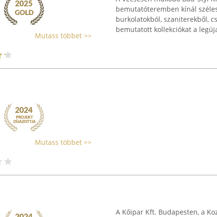
bemutatóteremben kínál széles 
burkolatokból, szaniterekből, 
bemutatott kollekciókat a legúja
Mutass többet >>
Mutass többet >>
A Kőipar Kft. Budapesten, a Koz