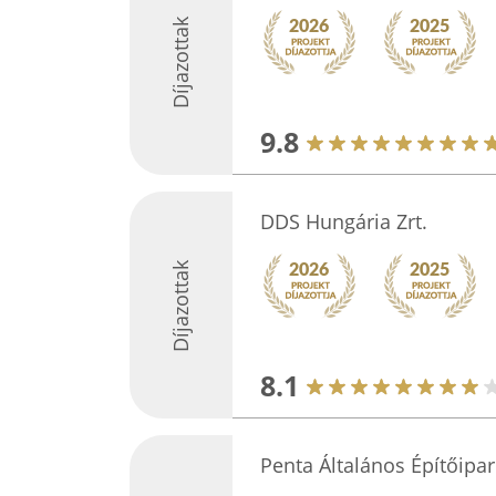
Díjazottak
9.8
DDS Hungária Zrt.
Díjazottak
8.1
Penta Általános Építőipari