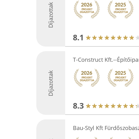
Díjazottak
8.1
T-Construct Kft.--Építőip
Díjazottak
8.3
Bau-Styl Kft Fürdőszobas