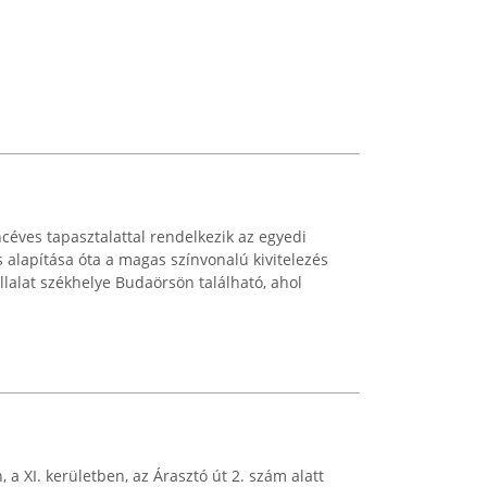
céves tapasztalattal rendelkezik az egyedi
 alapítása óta a magas színvonalú kivitelezés
állalat székhelye Budaörsön található, ahol
a XI. kerületben, az Árasztó út 2. szám alatt