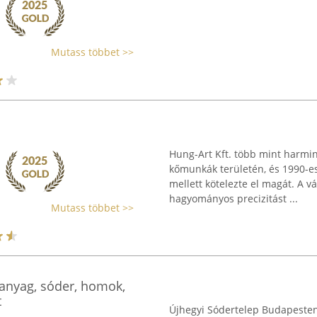
Mutass többet >>
Hung-Art Kft. több mint harmin
kőmunkák területén, és 1990-es
mellett kötelezte el magát. A v
hagyományos precizitást ...
Mutass többet >>
őanyag, sóder, homok,
t
Újhegyi Sódertelep Budapesten, 