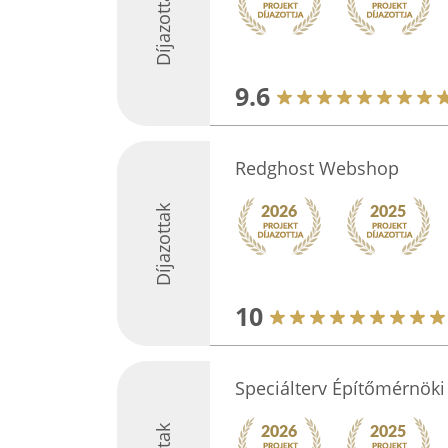
Díjazottak
9.6
Redghost Webshop
Díjazottak
10
Speciálterv Építőmérnöki 