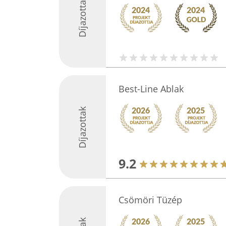
Díjazottak
Best-Line Ablak
Díjazottak
9.2
Csömöri Tüzép