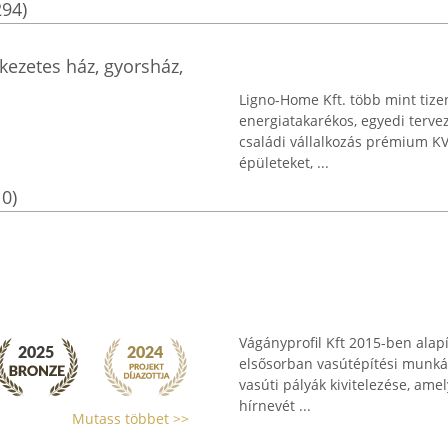
294)
ezetes ház, gyorsház,
Ligno-Home Kft. több mint tizen
energiatakarékos, egyedi terve
családi vállalkozás prémium KV
épületeket, ...
10)
Vágányprofil Kft 2015-ben alap
elsősorban vasútépítési munkák 
vasúti pályák kivitelezése, ame
hírnevét ...
Mutass többet >>