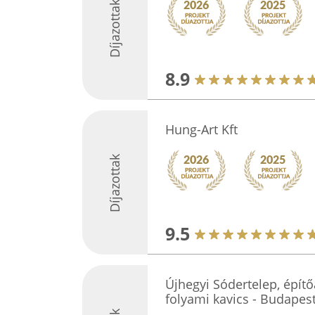
Díjazottak
8.9
Hung-Art Kft
Díjazottak
9.5
Újhegyi Sódertelep, épít
folyami kavics - Budapes