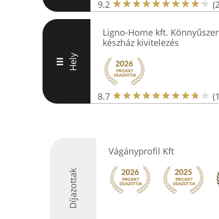
9.2
(
Ligno-Home kft. Könnyűszerk
készház kivitelezés
Hely
III
8.7
(
Vágányprofil Kft
Díjazottak