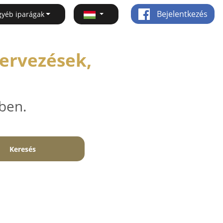
Bejelentkezés
gyéb iparágak
Tervezések,
ben.
Keresés