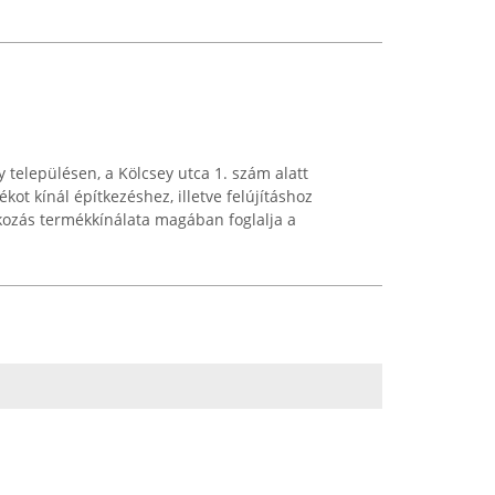
y településen, a Kölcsey utca 1. szám alatt
kot kínál építkezéshez, illetve felújításhoz
kozás termékkínálata magában foglalja a