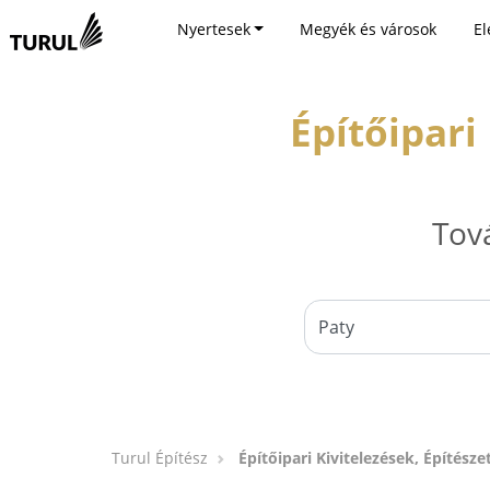
Nyertesek
Megyék és városok
El
Építőipari
Tov
Turul Építész
Építőipari Kivitelezések, Építésze