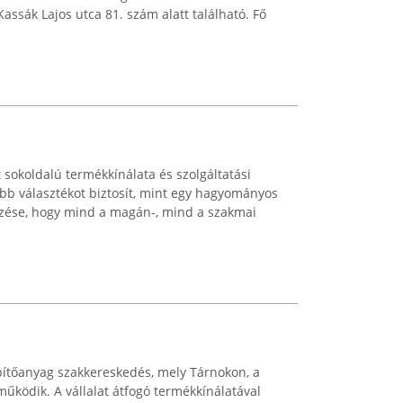
Kassák Lajos utca 81. szám alatt található. Fő
 sokoldalú termékkínálata és szolgáltatási
abb választékot biztosít, mint egy hagyományos
itűzése, hogy mind a magán-, mind a szakmai
építőanyag szakkereskedés, mely Tárnokon, a
működik. A vállalat átfogó termékkínálatával