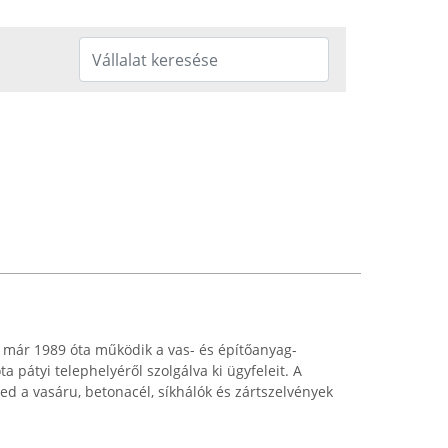
. már 1989 óta működik a vas- és építőanyag-
a pátyi telephelyéről szolgálva ki ügyfeleit. A
jed a vasáru, betonacél, síkhálók és zártszelvények