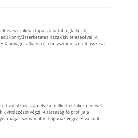
öt éves szakmai tapasztalattal foglalkozik
zésű könnyűszerkezetes házak kivitelezésével. A
H faanyagot alkalmaz, a helyszínen szereli össze az
ított vállalkozás, amely kiemelkedő szakértelmével
kivitelezését végzi. A társaság fő profilja a
lyet magas színvonalon hajtanak végre. A vállalat