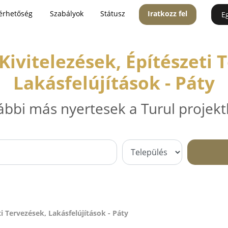
érhetőség
Szabályok
Státusz
Iratkozz fel
E
 Kivitelezések, Építészeti 
Lakásfelújítások - Páty
ábbi más nyertesek a Turul projekt
ti Tervezések, Lakásfelújítások - Páty