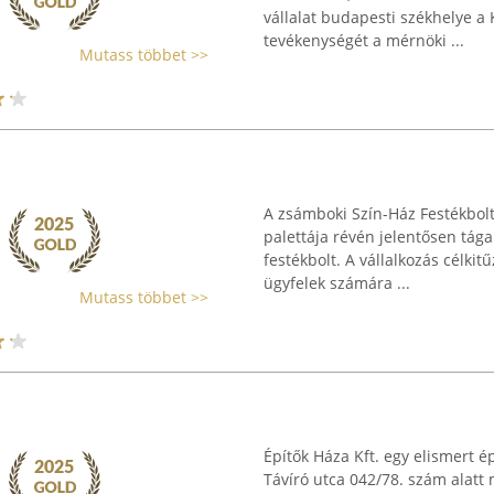
vállalat budapesti székhelye a 
tevékenységét a mérnöki ...
Mutass többet >>
A zsámboki Szín-Ház Festékbolt
palettája révén jelentősen tág
festékbolt. A vállalkozás célk
ügyfelek számára ...
Mutass többet >>
Építők Háza Kft. egy elismert 
Távíró utca 042/78. szám alatt 