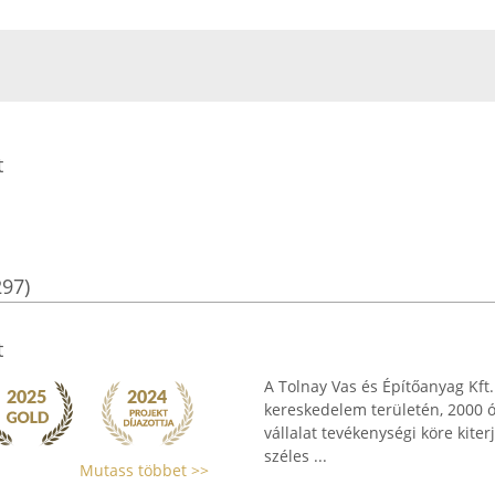
t
297)
t
A Tolnay Vas és Építőanyag Kft
kereskedelem területén, 2000 ót
vállalat tevékenységi köre kiter
széles ...
Mutass többet >>