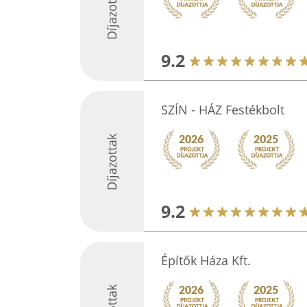
Díjazottak
9.2
SZÍN - HÁZ Festékbolt
Díjazottak
9.2
Építők Háza Kft.