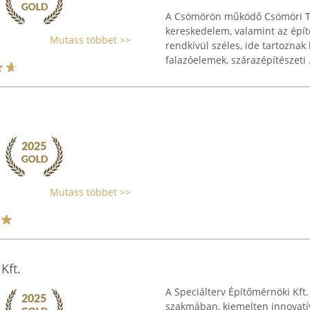
A Csömörön működő Csömöri Tüz
kereskedelem, valamint az építő
Mutass többet >>
rendkívül széles, ide tartoznak 
falazóelemek, szárazépítészeti .
Mutass többet >>
Kft.
A Speciálterv Építőmérnöki Kft
szakmában, kiemelten innovatív