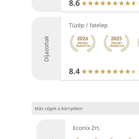
8.6
Tüzép / fatelep
Díjazottak
8.4
Más cégek a környéken
Econix Zrt.