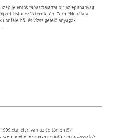
ép jelentős tapasztalattal bír az építőanyag-
ipari kivitelezés területén. Termékkínálata
különféle hő- és vízszigetelő anyagok,
..
. 1999 óta jelen van az építőmérnöki
 szemlélettel és magas szintű szaktudással. A