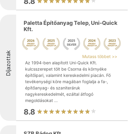
8.8
Paletta Építőanyag Telep, Uni-Quick
Kft.
Díjazottak
Mutass többet >>
Az 1994-ben alapított Uni-Quick Kft.
kulcsszerepet tölt be Csorna és környéke
építőipari, valamint kereskedelmi piacán. Fő
tevékenységi köre magában foglalja a fa-,
építőanyag- és szaniteráruk
nagykereskedelmét, ezáltal átfogó
megoldásokat ...
8.8
SZB Bádog Kft.