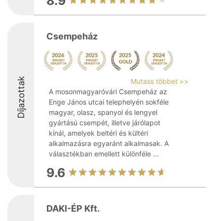
8.9
Csempeház
Díjazottak
Mutass többet >>
A mosonmagyaróvári Csempeház az
Enge János utcai telephelyén sokféle
magyar, olasz, spanyol és lengyel
gyártású csempét, illetve járólapot
kínál, amelyek beltéri és kültéri
alkalmazásra egyaránt alkalmasak. A
választékban emellett különféle ...
9.6
DAKI-ÉP Kft.