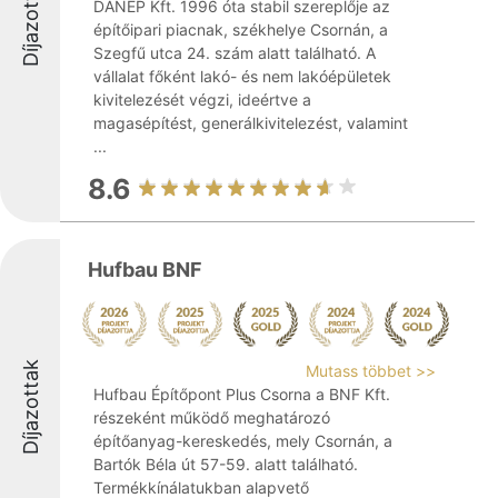
Díjazottak
DANÉP Kft. 1996 óta stabil szereplője az
építőipari piacnak, székhelye Csornán, a
Szegfű utca 24. szám alatt található. A
vállalat főként lakó- és nem lakóépületek
kivitelezését végzi, ideértve a
magasépítést, generálkivitelezést, valamint
...
8.6
Hufbau BNF
Díjazottak
Mutass többet >>
Hufbau Építőpont Plus Csorna a BNF Kft.
részeként működő meghatározó
építőanyag-kereskedés, mely Csornán, a
Bartók Béla út 57-59. alatt található.
Termékkínálatukban alapvető