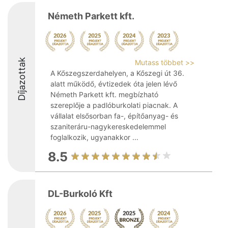
Németh Parkett kft.
Díjazottak
Mutass többet >>
A Kőszegszerdahelyen, a Kőszegi út 36.
alatt működő, évtizedek óta jelen lévő
Németh Parkett kft. megbízható
szereplője a padlóburkolati piacnak. A
vállalat elsősorban fa-, építőanyag- és
szaniteráru-nagykereskedelemmel
foglalkozik, ugyanakkor ...
8.5
DL-Burkoló Kft