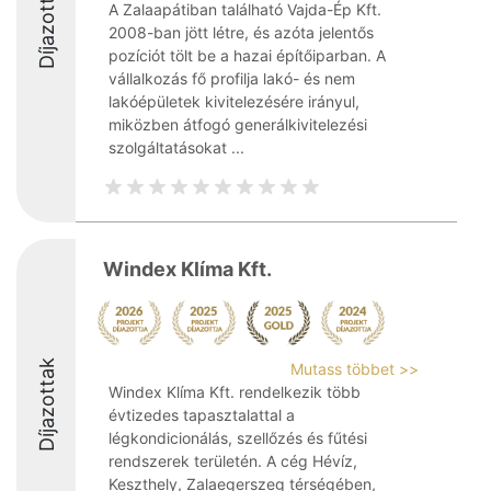
Díjazottak
A Zalaapátiban található Vajda-Ép Kft.
2008-ban jött létre, és azóta jelentős
pozíciót tölt be a hazai építőiparban. A
vállalkozás fő profilja lakó- és nem
lakóépületek kivitelezésére irányul,
miközben átfogó generálkivitelezési
szolgáltatásokat ...
Windex Klíma Kft.
Díjazottak
Mutass többet >>
Windex Klíma Kft. rendelkezik több
évtizedes tapasztalattal a
légkondicionálás, szellőzés és fűtési
rendszerek területén. A cég Hévíz,
Keszthely, Zalaegerszeg térségében,