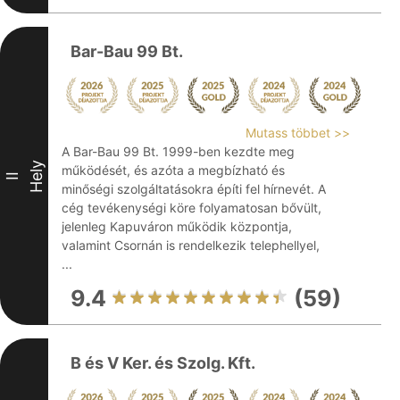
Bar-Bau 99 Bt.
Mutass többet >>
A Bar-Bau 99 Bt. 1999-ben kezdte meg
Hely
működését, és azóta a megbízható és
II
minőségi szolgáltatásokra építi fel hírnevét. A
cég tevékenységi köre folyamatosan bővült,
jelenleg Kapuváron működik központja,
valamint Csornán is rendelkezik telephellyel,
...
9.4
(59)
B és V Ker. és Szolg. Kft.