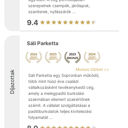
szerepelnek csempék, járólapok,
szaniterek, nyílászárók ...
9.4
Sáli Parketta
Mutass többet >>
Díjazottak
Sáli Parketta egy Sopronban működő,
több mint húsz éve családi
vállalkozásként tevékenykedő cég,
amely a melegpadló burkolási
szakmában elismert szakértőnek
számít. A vállalat szolgáltatásai a
padlóburkolatok teljes kivitelezési
folyamatát ...