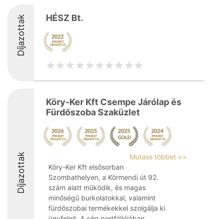
HÉSZ Bt.
Díjazottak
Köry-Ker Kft Csempe Járólap és
Fürdőszoba Szaküzlet
Díjazottak
Mutass többet >>
Köry-Ker Kft elsősorban
Szombathelyen, a Körmendi út 92.
szám alatt működik, és magas
minőségű burkolatokkal, valamint
fürdőszobai termékekkel szolgálja ki
ügyfeleit. A cég portfóliójában