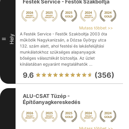
Festék Service - Festők Szakboltja
Mutass többet >>
A Festék Service - Festők Szakboltja 2003 óta
Hely
II
működik Nagykanizsán, a Dózsa György utca
132. szám alatt, ahol festési és lakásfelújítási
munkálatokhoz szükséges alapanyagok
bőséges választékát biztosítja. Az üzlet
kínálatában egyaránt megtalálhatók ...
9.6
(356)
ALU-CSAT Tüzép -
Építőanyagkereskedés
Mutass többet >>