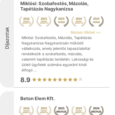
Miklósi: Szobafestés, Mázolás,
Tapétázás Nagykanizsa
Díjazottak
Mutass többet >>
Miklósi: Szobafestés, Mázolás, Tapétázás
Nagykanizsa Nagykanizsán működő
vállalkozás, amely jelentős tapasztalattal
rendelkezik a szobafestés, mázolás,
valamint tapétázás területén. Lakossági és
üzleti ügyfelek számára egyaránt kínál
átfogó ...
8.9
Beton Elem Kft.