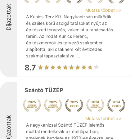
Díjazottak
Mutass többet >>
A Kunics-Terv Kft. Nagykanizsán működik,
és széles körű szolgáltatásokat nyújt az
építészeti tervezés, valamint a tanácsadás
terén. Az irodát Kunics Ferenc,
építészmérnök és tervező szakember
alapította, aki csaknem két évtizedes
szakmai tapasztalatával ...
8.7
Szántó TÜZÉP
Díjazottak
Mutass többet >>
A nagykanizsai Szántó TÜZÉP jelentős
múlttal rendelkezik az építőiparban,
amelynek kezdete az 1970-es évekre, egy