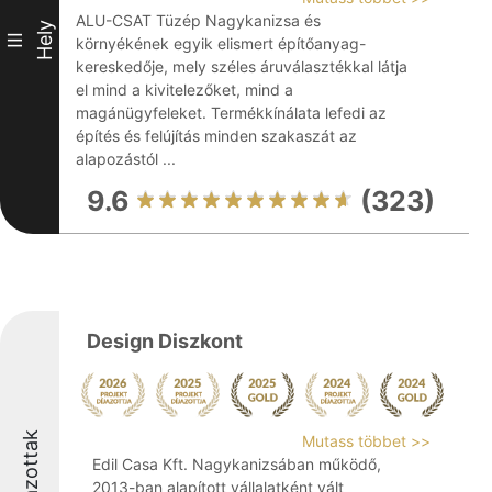
ALU-CSAT Tüzép Nagykanizsa és
Hely
III
környékének egyik elismert építőanyag-
kereskedője, mely széles áruválasztékkal látja
el mind a kivitelezőket, mind a
magánügyfeleket. Termékkínálata lefedi az
építés és felújítás minden szakaszát az
alapozástól ...
9.6
(323)
Design Diszkont
Díjazottak
Mutass többet >>
Edil Casa Kft. Nagykanizsában működő,
2013-ban alapított vállalatként vált