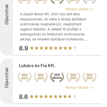
Díjazottak
Mutass többet >>
A Zalaút-Beton Kft. 2001-ben jött létre
Nagykanizsán, és mára a térség építőipari
szektorának meghatározó, megbízható
tagjává fejlődött. A vállalat fő profilját a
betongyártás és ömlesztett árufuvarozás
alkotja, de emellett építőipari kivitelezési, ...
8.9
Lukács és Fia Kft.
Díjazottak
Mutass többet >>
8.6