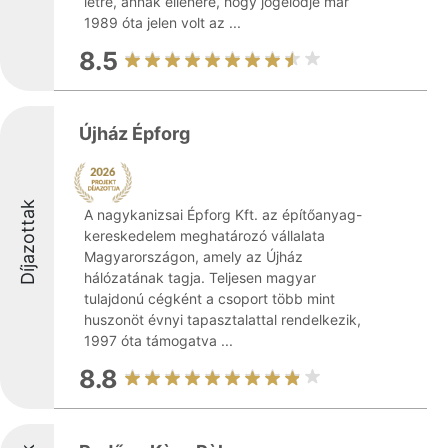
létre, annak ellenére, hogy jogelődje már
1989 óta jelen volt az ...
8.5
Újház Épforg
Díjazottak
A nagykanizsai Épforg Kft. az építőanyag-
kereskedelem meghatározó vállalata
Magyarországon, amely az Újház
hálózatának tagja. Teljesen magyar
tulajdonú cégként a csoport több mint
huszonöt évnyi tapasztalattal rendelkezik,
1997 óta támogatva ...
8.8