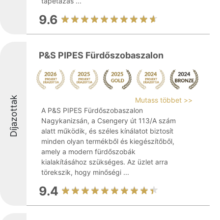
tapétázás ...
9.6
P&S PIPES Fürdőszobaszalon
Díjazottak
Mutass többet >>
A P&S PIPES Fürdőszobaszalon
Nagykanizsán, a Csengery út 113/A szám
alatt működik, és széles kínálatot biztosít
minden olyan termékből és kiegészítőből,
amely a modern fürdőszobák
kialakításához szükséges. Az üzlet arra
törekszik, hogy minőségi ...
9.4