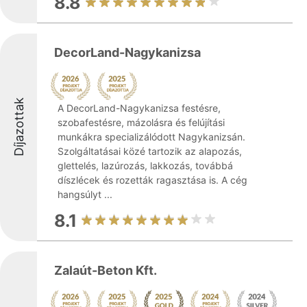
8.8
DecorLand-Nagykanizsa
Díjazottak
A DecorLand-Nagykanizsa festésre,
szobafestésre, mázolásra és felújítási
munkákra specializálódott Nagykanizsán.
Szolgáltatásai közé tartozik az alapozás,
glettelés, lazúrozás, lakkozás, továbbá
díszlécek és rozetták ragasztása is. A cég
hangsúlyt ...
8.1
Zalaút-Beton Kft.