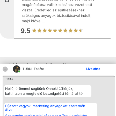
magánépítész vállalkozásához vezethető
vissza. Eredetileg az építkezésekhez
szükséges anyagok biztosításával indult,
majd idővel ...
9.5
Más cégek a környéken
TURUL Építész
Live chat
14:53
Rangsorszervező
Népszavazás
Elérhetőség
SC Beautiful Company S.R.L.
Nyertesek
Elérhetőség
Helló, örömmel segítünk Önnek! 🙂Kérjük,
Bulevardul Aleea Timișul De
Az összes
kattintson a megfelelő beszélgetési témára! 🙂
Sus Nr. 2, Bl. A30, Sc. A, Et.
díjazottak
4, Ap. 13
listája
Bukarest 53-238
Szabályok
Díjazott vagyok, marketing anyagokat szeretnék
Adószám 36737675
Státusz
átvenni
tel: +363 033 425 71
Polityka
Prywatności
Szeretném regisztrálni cégemet a Turul projektbe