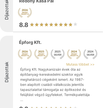
Redőny Kàsa Pàl
Díjazottak
8.8
Épforg Kft.
Díjazottak
Mutass többet >>
Épforg Kft. Nagykanizsán évek óta az
építőanyag-kereskedelmi szektor egyik
meghatározó cégeként ismert. Az 1987-
ben alapított családi vállalkozás jelentős
tapasztalattal támogatja az építkezést és
felújítást végző ügyfeleket. Termékpalettája
...