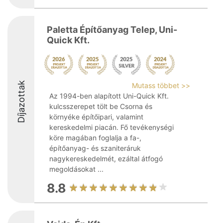
Paletta Építőanyag Telep, Uni-
Quick Kft.
Díjazottak
Mutass többet >>
Az 1994-ben alapított Uni-Quick Kft.
kulcsszerepet tölt be Csorna és
környéke építőipari, valamint
kereskedelmi piacán. Fő tevékenységi
köre magában foglalja a fa-,
építőanyag- és szaniteráruk
nagykereskedelmét, ezáltal átfogó
megoldásokat ...
8.8