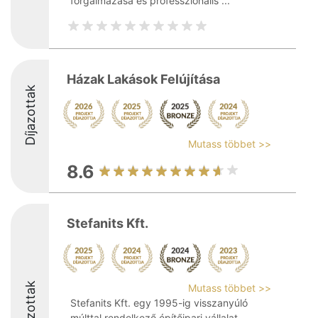
forgalmazása és professzionális ...
Házak Lakások Felújítása
Díjazottak
Mutass többet >>
8.6
Stefanits Kft.
Díjazottak
Mutass többet >>
Stefanits Kft. egy 1995-ig visszanyúló
múlttal rendelkező építőipari vállalat,