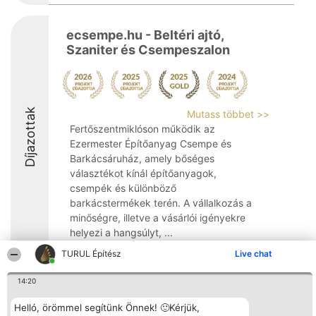
ecsempe.hu - Beltéri ajtó,
Szaniter és Csempeszalon
Díjazottak
Mutass többet >>
Fertőszentmiklóson működik az
Ezermester Építőanyag Csempe és
Barkácsáruház, amely bőséges
választékot kínál építőanyagok,
csempék és különböző
barkácstermékek terén. A vállalkozás a
minőségre, illetve a vásárlói igényekre
helyezi a hangsúlyt, ...
TURUL Építész
Live chat
9.9
14:20
Helló, örömmel segítünk Önnek! 🙂Kérjük,
Rangsorszervező
Népszavazás
Elérhetőség