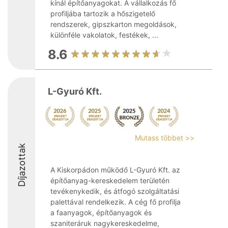
kínál építőanyagokat. A vállalkozás fő
profiljába tartozik a hőszigetelő
rendszerek, gipszkarton megoldások,
különféle vakolatok, festékek, ...
8.6
L-Gyuró Kft.
Mutass többet >>
Díjazottak
A Kiskorpádon működő L-Gyuró Kft. az
építőanyag-kereskedelem területén
tevékenykedik, és átfogó szolgáltatási
palettával rendelkezik. A cég fő profilja
a faanyagok, építőanyagok és
szaniteráruk nagykereskedelme,