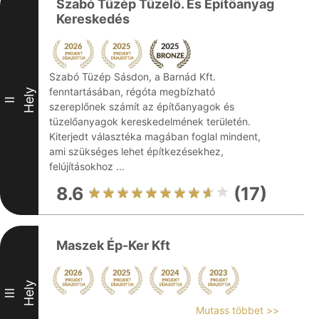
Szabó Tüzép Tüzelö. És Építöanyag
Kereskedés
Szabó Tüzép Sásdon, a Barnád Kft.
fenntartásában, régóta megbízható
Hely
II
szereplőnek számít az építőanyagok és
tüzelőanyagok kereskedelmének területén.
Kiterjedt választéka magában foglal mindent,
ami szükséges lehet építkezésekhez,
felújításokhoz ...
8.6
(17)
Maszek Ép-Ker Kft
Hely
III
Mutass többet >>