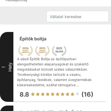
Felsőegerszeg
Építők boltja
A sásdi Építők Boltja az építőiparban
elengedhetetlen alapanyagokat és szakértő
Hely
I
megoldásokat biztosít széles választékban.
Tevékenységi körébe tartozik a vasáru,
építőanyag, festékek, valamint üvegtermékek
kiskereskedelme, ezáltal támogatva ...
8.8
(16)