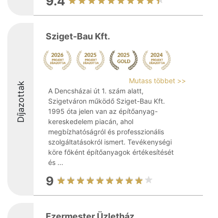
9.4
Sziget-Bau Kft.
Mutass többet >>
Díjazottak
A Dencsházai út 1. szám alatt,
Szigetváron működő Sziget-Bau Kft.
1995 óta jelen van az építőanyag-
kereskedelem piacán, ahol
megbízhatóságról és professzionális
szolgáltatásokról ismert. Tevékenységi
köre főként építőanyagok értékesítését
és ...
9
Ezermester Üzletház