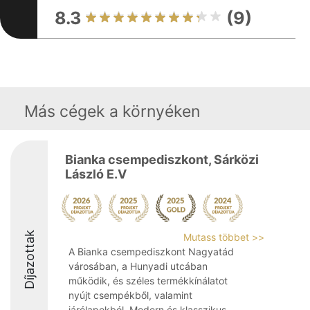
8.3
(9)
Más cégek a környéken
Bianka csempediszkont, Sárközi
László E.V
Díjazottak
Mutass többet >>
A Bianka csempediszkont Nagyatád
városában, a Hunyadi utcában
működik, és széles termékkínálatot
nyújt csempékből, valamint
járólapokból. Modern és klasszikus