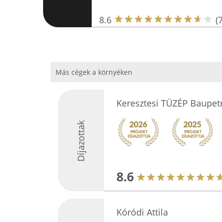
8.6
(7
Más cégek a környéken
Keresztesi TÜZÉP Baupetr
Díjazottak
8.6
Kóródi Attila