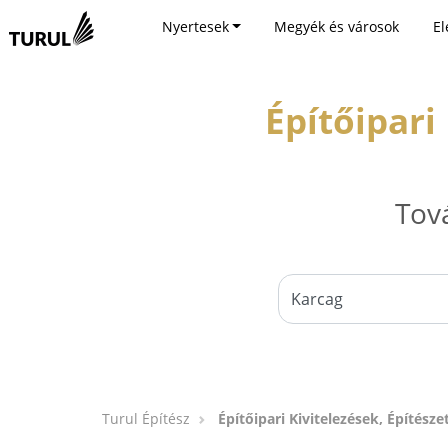
Nyertesek
Megyék és városok
El
Építőipari
Tov
Turul Építész
Építőipari Kivitelezések, Építésze