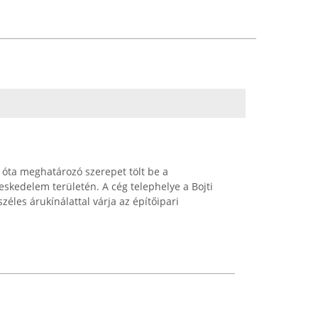
 óta meghatározó szerepet tölt be a
eskedelem területén. A cég telephelye a Bojti
széles árukínálattal várja az építőipari