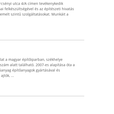
ercsényi utca 4/A címen tevékenykedik
ai felkészültségével és az építészeti hivatás
t emelt szintű szolgáltatásokat. Munkáit a
alat a magyar építőiparban, székhelye
szám alatt található. 2007-es alapítása óta a
anyag építőanyagok gyártásával és
jtók, ...