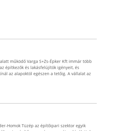
 alatt működő Varga S+Zs-Épker Kft immár több
az építkezők és lakásfelújítók igényeit, és
nál az alapoktól egészen a tetőig. A vállalat az
der-Homok Tüzép az építőipari szektor egyik