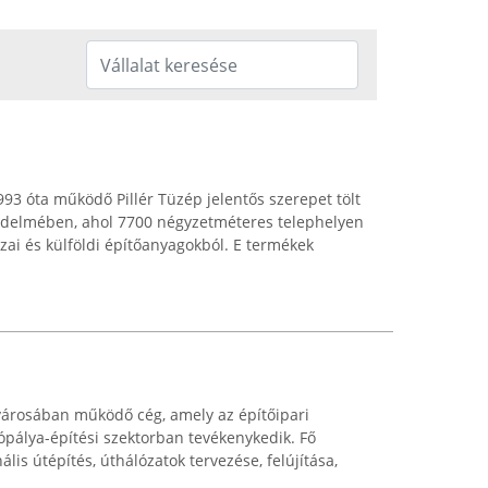
93 óta működő Pillér Tüzép jelentős szerepet tölt
edelmében, ahol 7700 négyzetméteres telephelyen
azai és külföldi építőanyagokból. E termékek
városában működő cég, amely az építőipari
tópálya-építési szektorban tevékenykedik. Fő
ális útépítés, úthálózatok tervezése, felújítása,