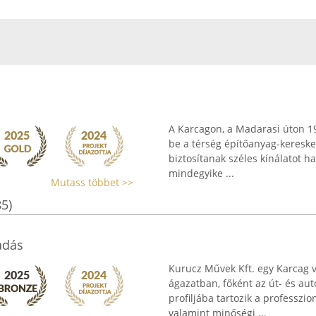
A Karcagon, a Madarasi úton 19
be a térség építőanyag-keresk
biztosítanak széles kínálatot h
mindegyike ...
Mutass többet >>
85)
adás
Kurucz Művek Kft. egy Karcag 
ágazatban, főként az út- és au
profiljába tartozik a professzion
valamint minőségi ...