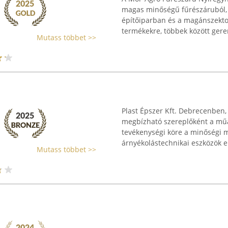
magas minőségű fűrészáruból, 
építőiparban és a magánszekto
termékekre, többek között geren
Mutass többet >>
Plast Épszer Kft. Debrecenben, 
megbízható szereplőként a műa
tevékenységi köre a minőségi m
árnyékolástechnikai eszközök elő
Mutass többet >>