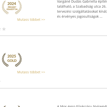
Vargáné Dudás Gabriella építé
található, a Szabadság utca 26.
tervezési szolgáltatásokat kín
és érvényes jogosultságok ...
Mutass többet >>
Mutass többet >>
A Mor-Agro Fűrészáru Nyíregyház