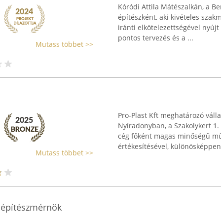
Kóródi Attila Mátészalkán, a B
építészként, aki kivételes szakm
iránti elkötelezettségével nyúj
pontos tervezés és a ...
Mutass többet >>
Pro-Plast Kft meghatározó váll
Nyíradonyban, a Szakolykert 1. 
cég főként magas minőségű mű
értékesítésével, különösképpen a
Mutass többet >>
 építészmérnök