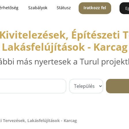
érhetőség
Szabályok
Státusz
Iratkozz fel
E
 Kivitelezések, Építészeti 
Lakásfelújítások - Karcag
ábbi más nyertesek a Turul projekt
ti Tervezések, Lakásfelújítások - Karcag