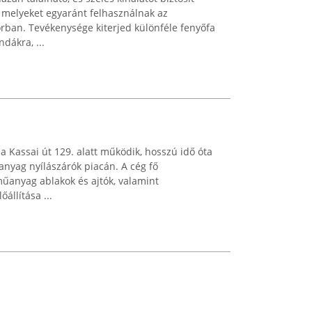
melyeket egyaránt felhasználnak az
rban. Tevékenysége kiterjed különféle fenyőfa
dákra, ...
a Kassai út 129. alatt működik, hosszú idő óta
nyag nyílászárók piacán. A cég fő
űanyag ablakok és ajtók, valamint
állítása ...