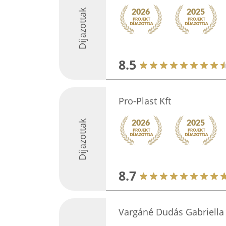
Díjazottak
8.5
Pro-Plast Kft
Díjazottak
8.7
Vargáné Dudás Gabriella