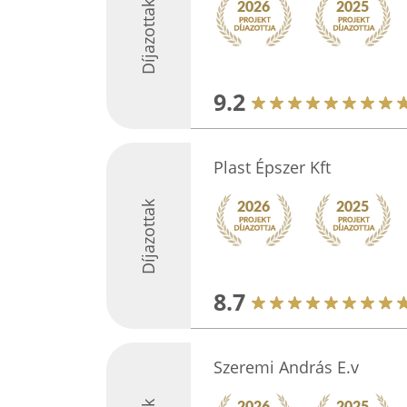
Díjazottak
9.2
Plast Épszer Kft
Díjazottak
8.7
Szeremi András E.v