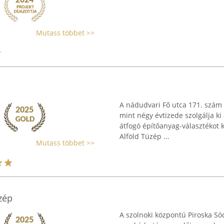
Mutass többet >>
A nádudvari Fő utca 171. szám
mint négy évtizede szolgálja ki 
átfogó építőanyag-választékot kí
Alföld Tüzép ...
Mutass többet >>
zép
A szolnoki központú Piroska Só