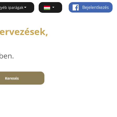
Bejelentkezés
gyéb iparágak
Tervezések,
ben.
Keresés