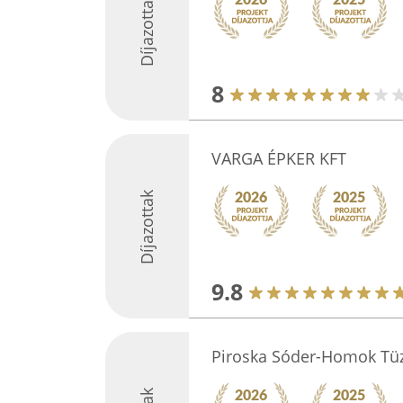
Díjazottak
8
VARGA ÉPKER KFT
Díjazottak
9.8
Piroska Sóder-Homok Tü