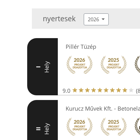
nyertesek
2026
Pillér Tüzép
Hely
I
9.0
(
Kurucz Művek Kft. - Betonel
Hely
II