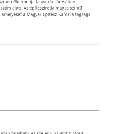
szmérnöki irodája Kisvárda városában
 szám alatt. Az építésziroda magas szintű
ál, amelyeket a Magyar Építész Kamara tagsága
án található, és széles kínálatot biztosít